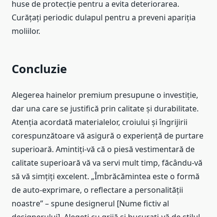
huse de protecție pentru a evita deteriorarea.
Curățați periodic dulapul pentru a preveni apariția
moliilor.
Concluzie
Alegerea hainelor premium presupune o investiție,
dar una care se justifică prin calitate și durabilitate.
Atenția acordată materialelor, croiului și îngrijirii
corespunzătoare vă asigură o experiență de purtare
superioară. Amintiți-vă că o piesă vestimentară de
calitate superioară vă va servi mult timp, făcându-vă
să vă simțiți excelent. „Îmbrăcămintea este o formă
de auto-exprimare, o reflectare a personalității
noastre” – spune designerul [Nume fictiv al
designerului]. Alegeți cu grijă și bucurați-vă de stilul