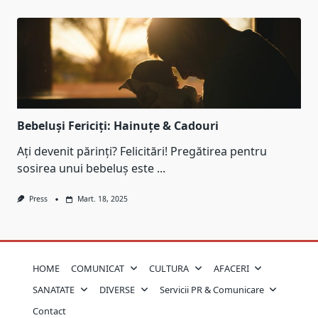
Bebeluși Fericiți: Hainuțe & Cadouri
Ați devenit părinți? Felicitări! Pregătirea pentru
sosirea unui bebeluș este
...
Press
Mart. 18, 2025
HOME
COMUNICAT
CULTURA
AFACERI
SANATATE
DIVERSE
Servicii PR & Comunicare
Contact