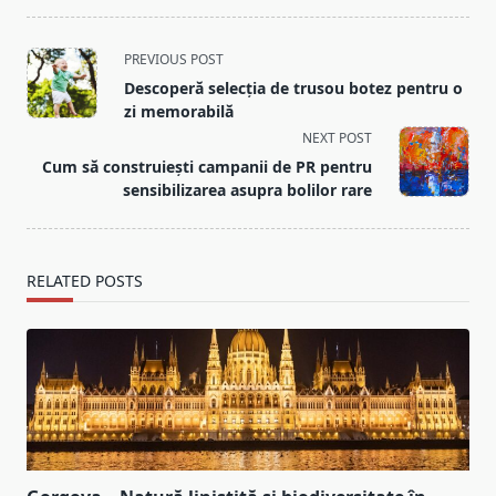
<span
PREVIOUS POST
class="nav-
Descoperă selecția de trusou botez pentru o
subtitle
zi memorabilă
screen-
NEXT POST
reader-
Cum să construiești campanii de PR pentru
text">Page</span>
sensibilizarea asupra bolilor rare
RELATED POSTS