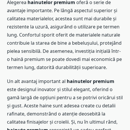
Alegerea
hainutelor premium
oferă o serie de
avantaje importante. Pe lângă aspectul superior și
calitatea materialelor, acestea sunt mai durabile și
rezistente la uzură, asigurând o utilizare pe termen
lung. Confortul sporit oferit de materialele naturale
contribuie la starea de bine a bebelușului, protejând
pielea sensibilă. De asemenea, investiția inițială într-
o haină premium se poate dovedi mai economică pe
termen lung, datorită durabilității superioare.
Un alt avantaj important al
hainutelor premium
este designul inovator și stilul elegant, oferind o
gamă largă de opțiuni pentru a se potrivi oricărui stil
și gust. Aceste haine sunt adesea create cu detalii
rafinate, demonstrând o atenție deosebită la
calitatea finisajelor și croielii. Și, nu în ultimul rând,
hainute premium
reprezintă un cadou perfect