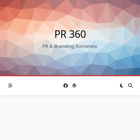
Skip
to
content
PR 360
PR & Branding Romanesc