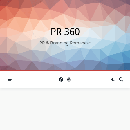
Skip
to
content
PR 360
PR & Branding Romanesc