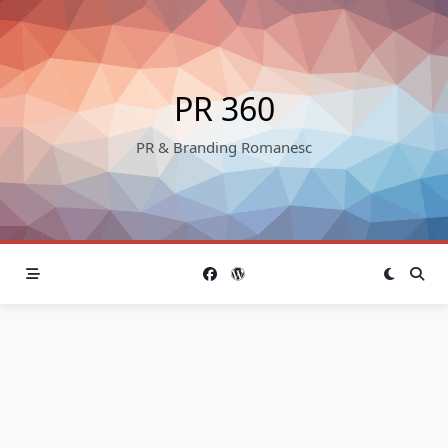
Skip
to
content
PR 360
PR & Branding Romanesc