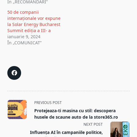
În „RECOMANDARI”
50 de companii
internaționale vor expune
la Solar Energy Bucharest
Summit ediția a III- a
ianuarie 9, 2024
În „COMUNICAT”
<span
PREVIOUS POST
class="nav-
Protejeaza-ti masina cu stil: descopera
subtitle
husele de scaune auto de la store365.ro
screen-
NEXT POST
reader-
Influența AI în campaniile politice,