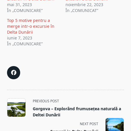
mai 31, 2023
noiembrie 22, 2023
În „COMUNICARE”
În „COMUNICAT”
Top 5 motive pentru a
merge intr-o excursie în
Delta Dunării
iunie 7, 2023
În „COMUNICARE”
<span
PREVIOUS POST
class="nav-
Gorgova – Explorând frumusețea naturală a
subtitle
Deltei Dunării
screen-
NEXT POST
reader-