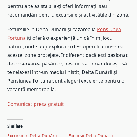
pentru a te asista și a-ți oferi informații sau
recomandări pentru excursiile și activitățile din zonă.
Excursiile în Delta Dunării și cazarea la
Pensiunea
Fortuna
îți oferă o experiență unică în mijlocul
naturii, unde poți explora și descoperi frumusețea
acestei zone protejate. Indiferent dacă ești pasionat
de observarea păsărilor, pescuit sau doar dorești să
te relaxezi într-un mediu liniștit, Delta Dunării și
Pensiunea Fortuna sunt alegeri excelente pentru o
vacanță memorabilă.
Comunicat presa gratuit
Post
Similare
navigation
Excursii in Delta Dunării
Excursii Delta Dunarii