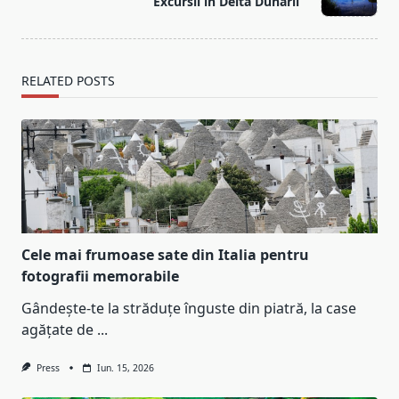
Excursii in Delta Dunării
text">Page</span>
RELATED POSTS
Cele mai frumoase sate din Italia pentru
fotografii memorabile
Gândește-te la străduțe înguste din piatră, la case
agățate de
...
Press
Iun. 15, 2026