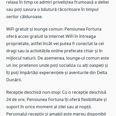
relaxa în timp ce admiri priveliștea frumoasă a deltei
sau poți savura o băutură răcoritoare în timpul
serilor călduroase.
WiFi gratuit și lounge comun: Pensiunea Fortuna
oferă acces gratuit la internet WiFi în întreaga
proprietate, astfel încât vei putea fi conectat la cei
dragi sau la activitățile online preferate chiar și în
mijlocul naturii. De asemenea, lounge-ul comun este
un loc prietenos unde poți socializa cu alți oaspeți și
îți poți împărtăși experiențele și aventurile din Delta
Dunării.
Recepție deschisă non-stop: Cu o recepție deschisă
24 de ore, Pensiunea Fortuna îți oferă flexibilitate și
suport în orice moment al zilei sau al nopții.
Personalul receptiv și amabil este mereu disponibil