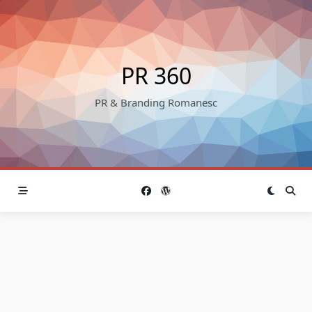
Skip
to
content
PR 360
PR & Branding Romanesc