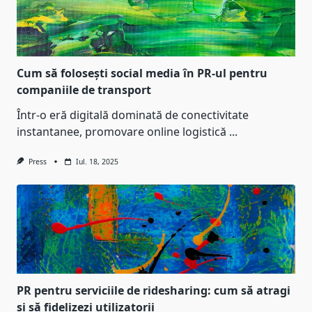
Cum să folosești social media în PR-ul pentru
companiile de transport
Într-o eră digitală dominată de conectivitate
instantanee, promovare online logistică
...
Press
Iul. 18, 2025
PR pentru serviciile de ridesharing: cum să atragi
și să fidelizezi utilizatorii