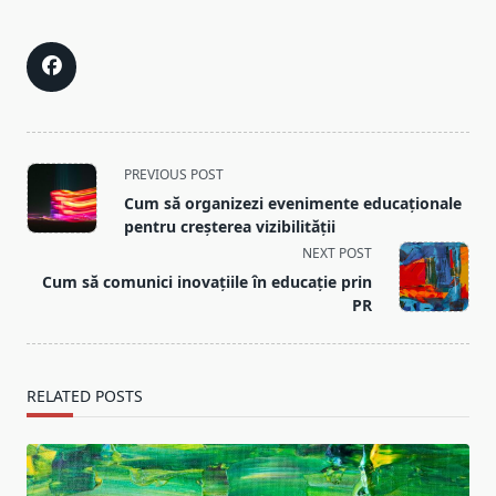
<span
PREVIOUS POST
class="nav-
Cum să organizezi evenimente educaționale
subtitle
pentru creșterea vizibilității
screen-
NEXT POST
reader-
Cum să comunici inovațiile în educație prin
text">Page</span>
PR
RELATED POSTS