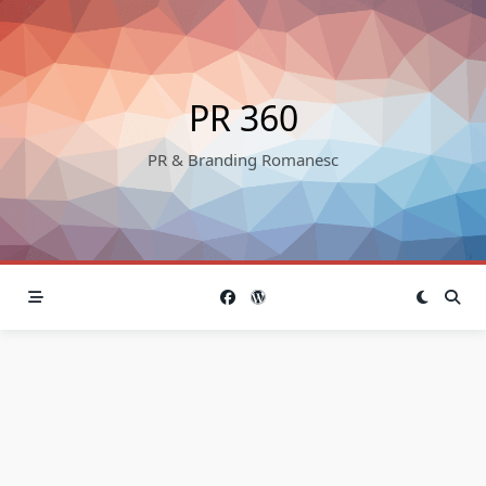
Skip
to
content
PR 360
PR & Branding Romanesc