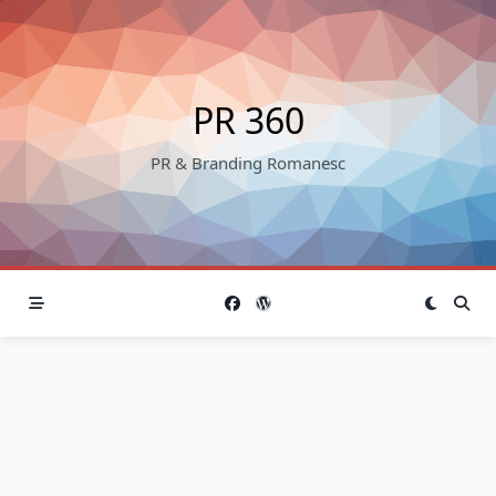
Skip
to
content
PR 360
PR & Branding Romanesc