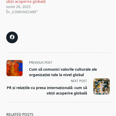
obții acoperire globală
iunie 26, 2025
În „COMUNICARE”
<span
PREVIOUS POST
class="nav-
Cum să comunici valorile culturale ale
subtitle
organizației tale la nivel global
screen-
NEXT POST
reader-
PR și relațiile cu presa internațională: cum să
text">Page</span>
obții acoperire globală
RELATED POSTS