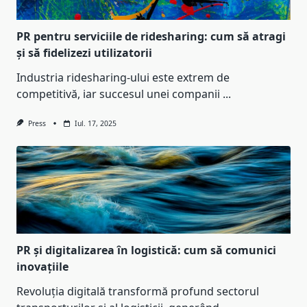
PR pentru serviciile de ridesharing: cum să atragi
și să fidelizezi utilizatorii
Industria ridesharing-ului este extrem de
competitivă, iar succesul unei companii
...
Press
Iul. 17, 2025
PR și digitalizarea în logistică: cum să comunici
inovațiile
Revoluția digitală transformă profund sectorul