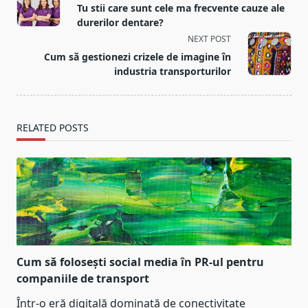
class="nav-
Tu stii care sunt cele ma frecvente cauze ale
subtitle
durerilor dentare?
screen-
NEXT POST
reader-
Cum să gestionezi crizele de imagine în
text">Page</span>
industria transporturilor
RELATED POSTS
Cum să folosești social media în PR-ul pentru
companiile de transport
Într-o eră digitală dominată de conectivitate