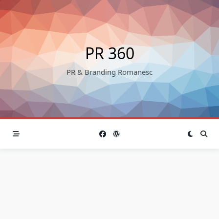
Skip
to
content
PR 360
PR & Branding Romanesc