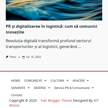
PR și digitalizarea în logistică: cum să comunici
inovațiile
Revoluția digitală transformă profund sectorul
transporturilor și al logisticii, generând
...
Press
Iul. 16, 2025
HOME
COMUNICAT
CULTURA
AFACERI
SANATATE
DIVERSE
Servicii PR & Comunicare
Contact
Copyright © 2026
Yuki Blogger Theme
Designed By
WP
Moose