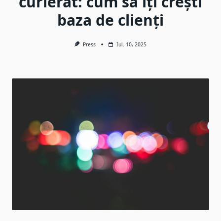
curierat: cum să îți crești
baza de clienți
Press
Iul. 10, 2025