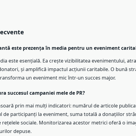
recvente
antă este prezența în media pentru un eveniment caritab
ia este esențială. Ea crește vizibilitatea evenimentului, atr
donatori, și amplifică impactul acțiunii caritabile. O bună str
transforma un eveniment mic într-un succes major.
ra succesul campaniei mele de PR?
oară prin mai mulți indicatori: numărul de articole publicate
 de participanți la eveniment, suma totală a donațiilor strâ
 rețelele sociale. Monitorizarea acestor metrici oferă o ima
turilor depuse.