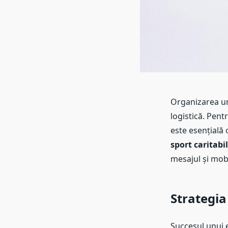
Organizarea un
logistică. Pent
este esențială 
sport caritabi
mesajul și mob
Strategia
Succesul unui 