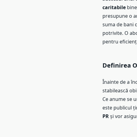
caritabile
bine
presupune o ana
suma de bani d
potrivite. O ab
pentru eficien
Definirea O
Înainte de a în
stabilească obi
Ce anume se ur
este publicul ț
PR
și vor asigur