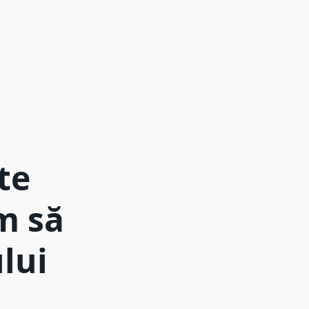
te
m să
lui