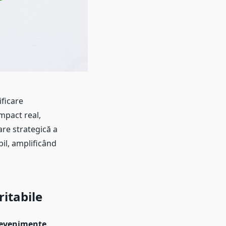
ficare
impact real,
are strategică a
l, amplificând
itabile
evenimente