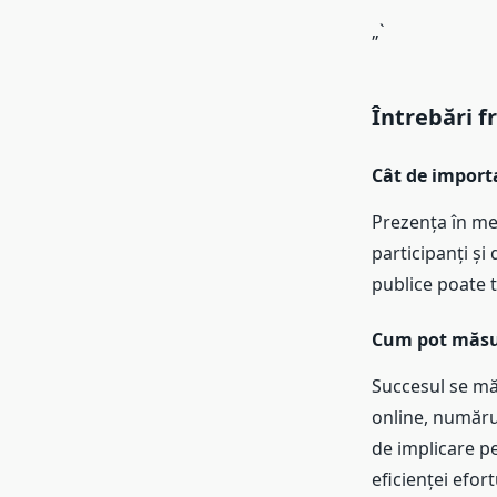
„`
Întrebări f
Cât de import
Prezența în med
participanți și 
publice poate 
Cum pot măsu
Succesul se măs
online, numărul
de implicare pe
eficienței efor