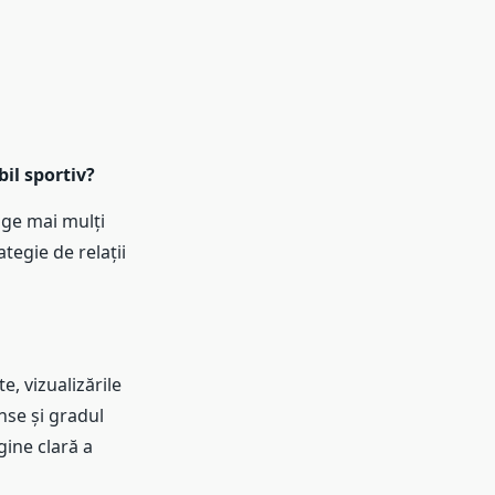
il sportiv?
age mai mulți
ategie de relații
, vizualizările
nse și gradul
gine clară a