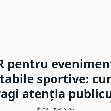
R pentru evenimen
itabile sportive: cu
ragi atenția publicu
Press
Apr. 27, 2025