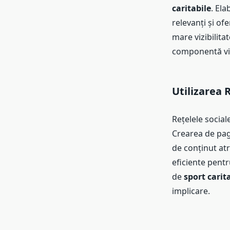
caritabile
. El
relevanți și of
mare vizibilita
componentă vit
Utilizarea 
Rețelele socia
Crearea de pagi
de conținut atra
eficiente pentr
de
sport carit
implicare.