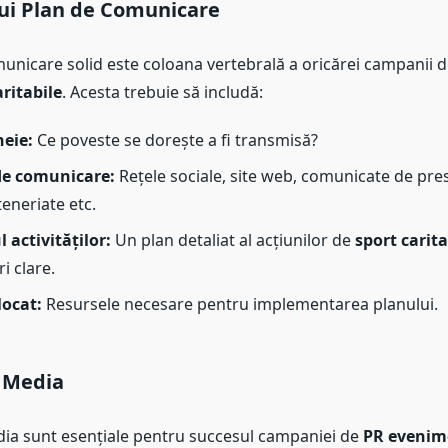
ui Plan de Comunicare
unicare solid este coloana vertebrală a oricărei campanii 
ritabile
. Acesta trebuie să includă:
eie:
Ce poveste se dorește a fi transmisă?
de comunicare:
Rețele sociale, site web, comunicate de presă
eneriate etc.
 activităților:
Un plan detaliat al acțiunilor de
sport carita
i clare.
locat:
Resursele necesare pentru implementarea planului.
u Media
edia sunt esențiale pentru succesul campaniei de
PR evenim