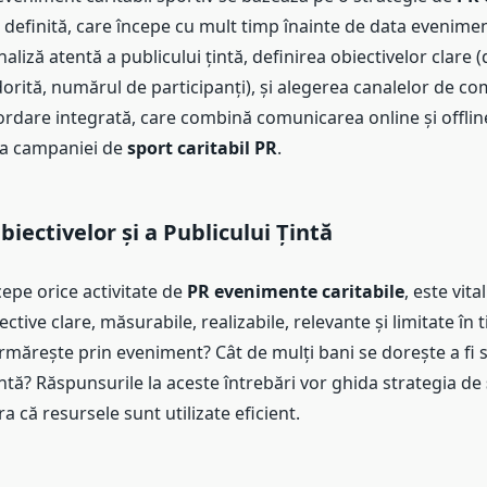
 definită, care începe cu mult timp înainte de data evenimen
liză atentă a publicului țintă, definirea obiectivelor clare 
orită, numărul de participanți), și alegerea canalelor de c
ordare integrată, care combină comunicarea online și offline
ța campaniei de
sport caritabil PR
.
biectivelor și a Publicului Țintă
cepe orice activitate de
PR evenimente caritabile
, este vita
ective clare, măsurabile, realizabile, relevante și limitate în
mărește prin eveniment? Cât de mulți bani se dorește a fi s
intă? Răspunsurile la aceste întrebări vor ghida strategia de
a că resursele sunt utilizate eficient.