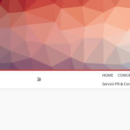
Skip
to
content
HOME
COMU
Servicii PR & C