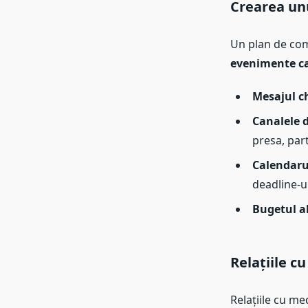
Crearea un
Un plan de com
evenimente ca
Mesajul ch
Canalele 
presa, part
Calendarul
deadline-ur
Bugetul a
Relațiile c
Relațiile cu m