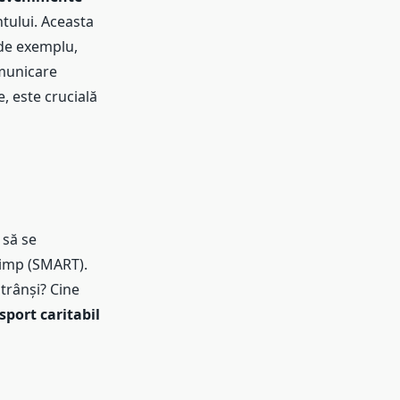
tului. Aceasta
(de exemplu,
omunicare
, este crucială
l să se
 timp (SMART).
trânși? Cine
sport caritabil