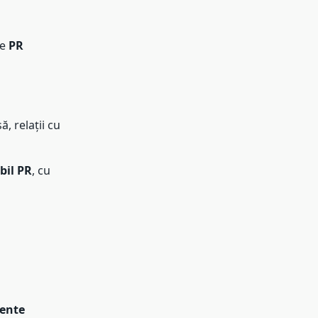
de
PR
, relații cu
bil PR
, cu
ente