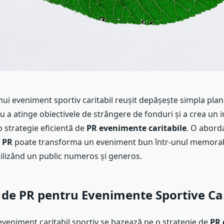
ui eveniment sportiv caritabil reușit depășește simpla plani
ru a atinge obiectivele de strângere de fonduri și a crea un 
o strategie eficientă de
PR evenimente caritabile
. O abord
l PR
poate transforma un eveniment bun într-unul memorabi
ilizând un public numeros și generos.
 de PR pentru Evenimente Sportive Car
eveniment caritabil sportiv se bazează pe o strategie de
PR 