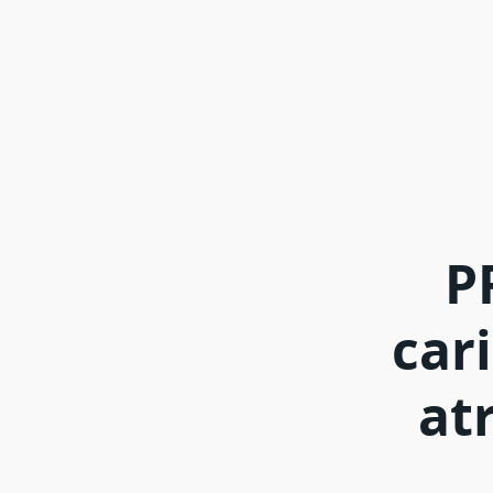
P
car
at