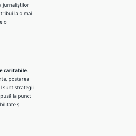
jurnaliștilor
tribui la o mai
e o
 caritabile
.
nte, postarea
l sunt strategii
 pusă la punct
ilitate și