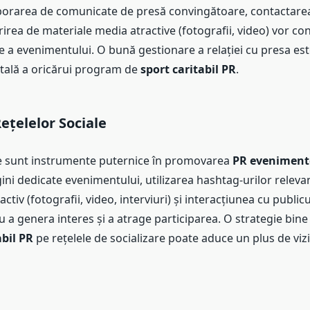
aborarea de comunicate de presă convingătoare, contactarea 
erirea de materiale media atractive (fotografii, video) vor con
te a evenimentului. O bună gestionare a relației cu presa est
ală a oricărui program de
sport caritabil PR
.
Rețelelor Sociale
le sunt instrumente puternice în promovarea
PR evenimente
ni dedicate evenimentului, utilizarea hashtag-urilor releva
ctiv (fotografii, video, interviuri) și interacțiunea cu publicu
u a genera interes și a atrage participarea. O strategie bine
abil PR
pe rețelele de socializare poate aduce un plus de vizib