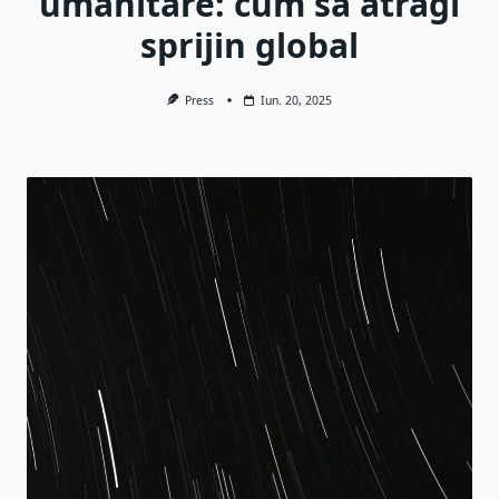
umanitare: cum să atragi
sprijin global
Press
Iun. 20, 2025