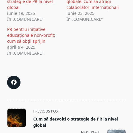
strategie de PR la nivel
globale: cum să atragi
global
colaboratori internaționali
iunie 19, 2025
iunie 23, 2025
În „COMUNICARE”
În „COMUNICARE”
PR pentru inițiative
educaționale non-profit:
cum să obții sprijin
aprilie 4, 2025
În „COMUNICARE”
<span
PREVIOUS POST
class="nav-
Cum să dezvolți o strategie de PR la nivel
subtitle
global
screen-
NEXT POST