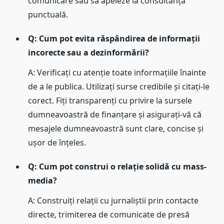
comunicare sau să apeleze la consultanță
punctuală.
Q: Cum pot evita răspândirea de informații
incorecte sau a dezinformării?
A: Verificați cu atenție toate informațiile înainte
de a le publica. Utilizați surse credibile și citați-le
corect. Fiți transparenți cu privire la sursele
dumneavoastră de finanțare și asigurați-vă că
mesajele dumneavoastră sunt clare, concise și
ușor de înțeles.
Q: Cum pot construi o relație solidă cu mass-
media?
A: Construiți relații cu jurnaliștii prin contacte
directe, trimiterea de comunicate de presă