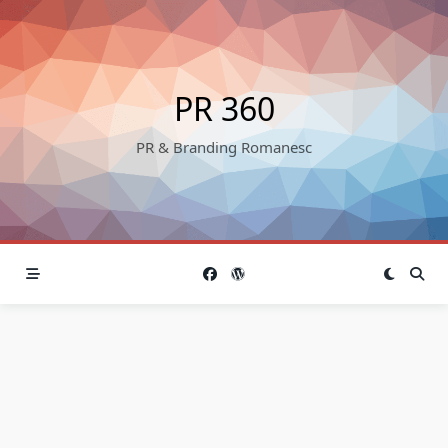
Skip
to
content
PR 360
PR & Branding Romanesc