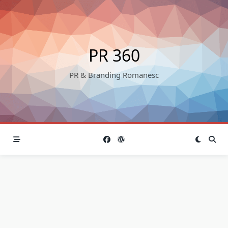
Skip
to
content
PR 360
PR & Branding Romanesc