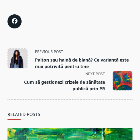
<span
PREVIOUS POST
class="nav-
Palton sau haină de blană? Ce variantă este
subtitle
mai potrivită pentru tine
screen-
NEXT POST
reader-
Cum să gestionezi crizele de sănătate
text">Page</span>
publică prin PR
RELATED POSTS