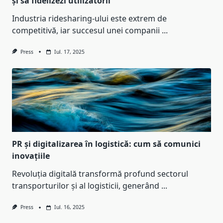
și să fidelizezi utilizatorii
Industria ridesharing-ului este extrem de
competitivă, iar succesul unei companii
...
Press
Iul. 17, 2025
PR și digitalizarea în logistică: cum să comunici
inovațiile
Revoluția digitală transformă profund sectorul
transporturilor și al logisticii, generând
...
Press
Iul. 16, 2025