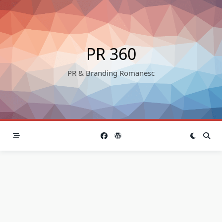
Skip
to
content
PR 360
PR & Branding Romanesc