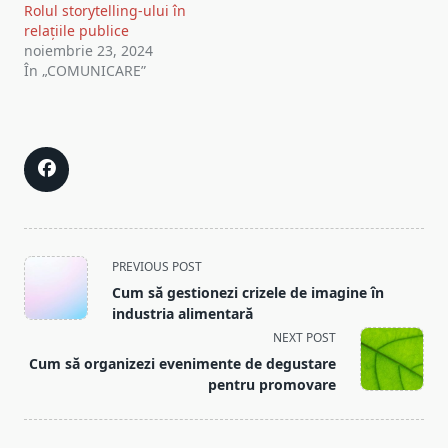
Rolul storytelling-ului în
relațiile publice
noiembrie 23, 2024
În „COMUNICARE”
<span
PREVIOUS POST
class="nav-
Cum să gestionezi crizele de imagine în
subtitle
industria alimentară
screen-
NEXT POST
reader-
Cum să organizezi evenimente de degustare
text">Page</span>
pentru promovare