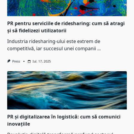
PR pentru serviciile de ridesharing: cum să atragi
și să fidelizezi utilizatorii
Industria ridesharing-ului este extrem de
competitivă, iar succesul unei companii
...
Press
Iul. 17, 2025
PR și digitalizarea în logistică: cum să comunici
inovațiile