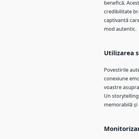
benefică. Aces
credibilitate b
captivantă care
mod autentic.
Utilizarea 
Povestirile aut
conexiune emoți
voastre asupra 
Un storytellin
memorabilă și 
Monitorizar