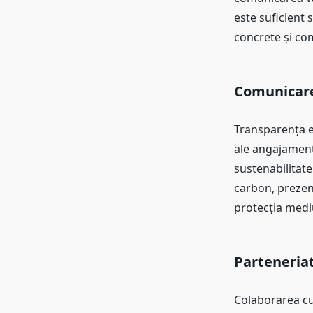
este suficient
concrete și co
Comunicare
Transparența es
ale angajament
sustenabilitate
carbon, prezent
protecția mediu
Parteneriat
Colaborarea cu 