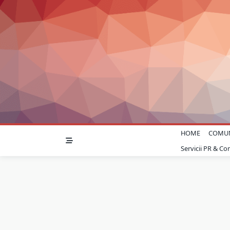
Skip
to
content
HOME
COMU
Servicii PR & C