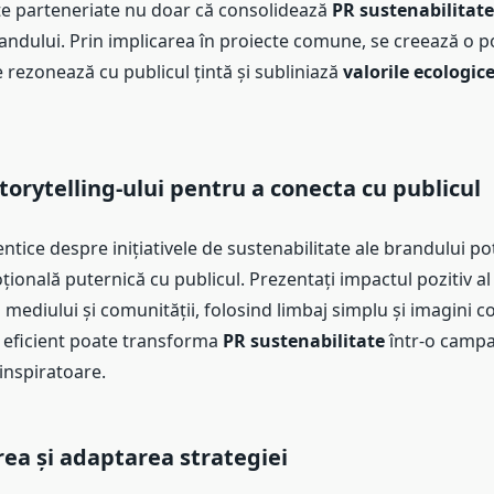
te parteneriate nu doar că consolidează
PR sustenabilitate
randului. Prin implicarea în proiecte comune, se creează o 
 rezonează cu publicul țintă și subliniază
valorile ecologic
storytelling-ului pentru a conecta cu publicul
entice despre inițiativele de sustenabilitate ale brandului p
onală puternică cu publicul. Prezentați impactul pozitiv al 
mediului și comunității, folosind limbaj simplu și imagini 
g eficient poate transforma
PR sustenabilitate
într-o campa
inspiratoare.
ea și adaptarea strategiei