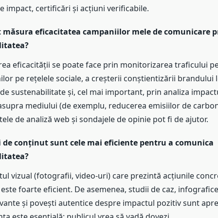
 impact, certificări și acțiuni verificabile.
t măsura eficacitatea campaniilor mele de comunicare p
litatea?
a eficacității se poate face prin monitorizarea traficului pe
ilor pe rețelele sociale, a creșterii conștientizării brandului
e de sustenabilitate și, cel mai important, prin analiza impactu
 asupra mediului (de exemplu, reducerea emisiilor de carbon
le de analiză web și sondajele de opinie pot fi de ajutor.
ri de conținut sunt cele mai eficiente pentru a comunica
litatea?
l vizual (fotografii, video-uri) care prezintă acțiunile concr
este foarte eficient. De asemenea, studii de caz, infografic
vante și povești autentice despre impactul pozitiv sunt apre
ța este esențială; publicul vrea să vadă dovezi.