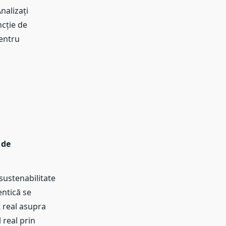
Analizați
ncție de
pentru
 de
sustenabilitate
entică se
 real asupra
 real prin