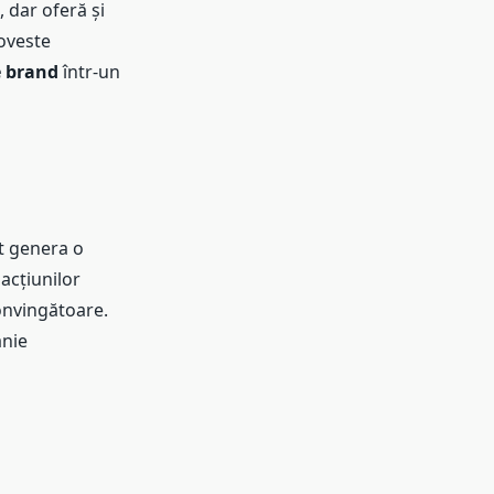
, dar oferă și
poveste
e brand
într-un
ot genera o
acțiunilor
convingătoare.
nie