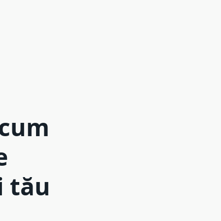
: cum
e
i tău