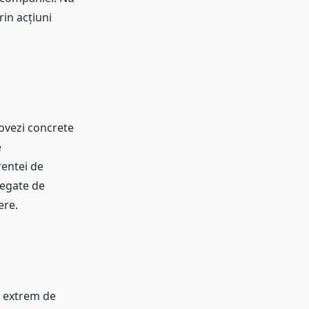
in acțiuni
dovezi concrete
e
rentei de
legate de
ere.
i extrem de