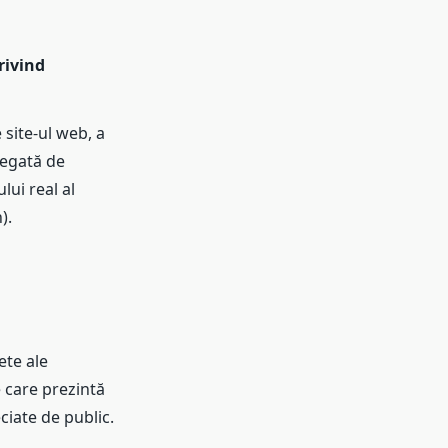
rivind
 site-ul web, a
 legată de
lui real al
).
ete ale
e care prezintă
ciate de public.