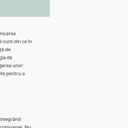
unicarea
i sunt din ce în
ță de
gia de
agerea unor
rete pentru a
 integrând
i companiei. Nu