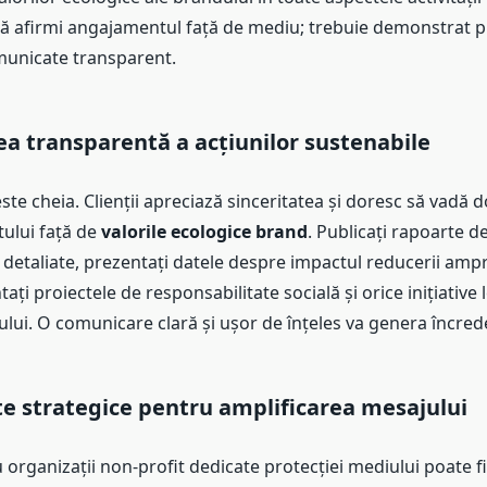
 să afirmi angajamentul față de mediu; trebuie demonstrat pr
municate transparent.
a transparentă a acțiunilor sustenabile
te cheia. Clienții apreciază sinceritatea și doresc să vadă 
ului față de
valorile ecologice brand
. Publicați rapoarte d
 detaliate, prezentați datele despre impactul reducerii amp
ați proiectele de responsabilitate socială și orice inițiative 
lui. O comunicare clară și ușor de înțeles va genera încred
e strategice pentru amplificarea mesajului
organizații non-profit dedicate protecției mediului poate f