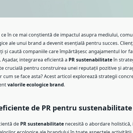
n ce în ce mai conștientă de impactul asupra mediului, com
gice ale unui brand a devenit esențială pentru succes. Clienți
ți și caută companiile care împărtășesc angajamentul lor fa
. Așadar, integrarea eficientă a
PR sustenabilitate
în strate
 crucială pentru construirea unei reputații pozitive și atr
 Dar cum se face asta? Acest articol explorează strategii conc
ient
valorile ecologice brand
.
 eficiente de PR pentru sustenabilitate
cientă de
PR sustenabilitate
necesită o abordare holistică,
orilor ecologice ale brandului în toate aspectele activități