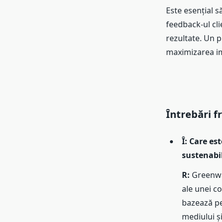
Este esențial s
feedback-ul cli
rezultate. Un 
maximizarea i
Întrebări f
Î: Care es
sustenabil
R:
Greenwas
ale unei c
bazează pe
mediului ș