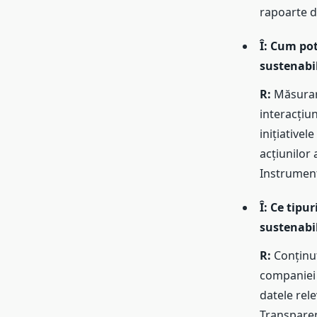
rapoarte de
Î: Cum po
sustenabi
R:
Măsurare
interacțiun
inițiativel
acțiunilor
Instrumente
Î: Ce tipu
sustenabi
R:
Conținutu
companiei 
datele rele
Transparen