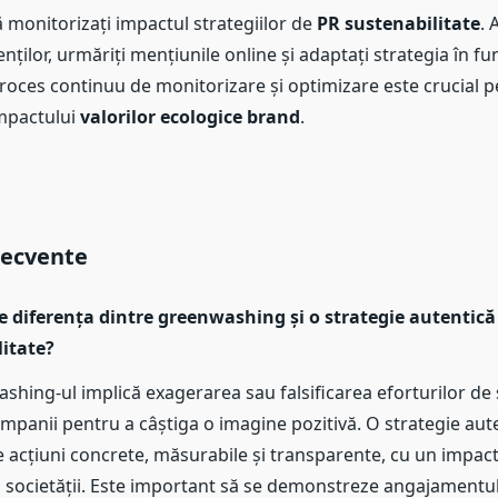
ă monitorizați impactul strategiilor de
PR sustenabilitate
. 
enților, urmăriți mențiunile online și adaptați strategia în fu
proces continuu de monitorizare și optimizare este crucial 
mpactului
valorilor ecologice brand
.
recvente
te diferența dintre greenwashing și o strategie autentică
itate?
hing-ul implică exagerarea sau falsificarea eforturilor de 
ompanii pentru a câștiga o imagine pozitivă. O strategie aut
 acțiuni concrete, măsurabile și transparente, cu un impact
i societății. Este important să se demonstreze angajamentul