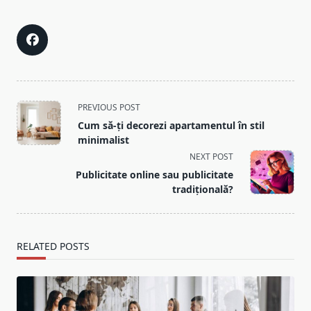
<span
PREVIOUS POST
class="nav-
Cum să-ți decorezi apartamentul în stil
subtitle
minimalist
screen-
NEXT POST
reader-
Publicitate online sau publicitate
text">Page</span>
tradițională?
RELATED POSTS