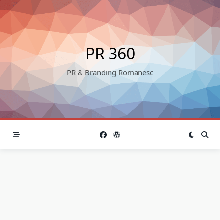
Skip
to
content
PR 360
PR & Branding Romanesc