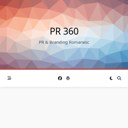
Skip
to
content
PR 360
PR & Branding Romanesc