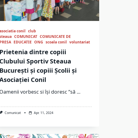
asociatia conil
club
steaua
COMUNICAT
COMUNICATE DE
PRESA
EDUCATIE
ONG
scoala conil
voluntariat
Prietenia dintre copiii
Clubului Sportiv Steaua
București și copiii Școlii și
Asociației Conil
Oamenii vorbesc si își doresc “să
...
Comunicat
Apr. 11, 2024