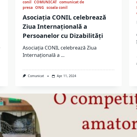
conil
COMUNICAT
comunicat de
presa
ONG
scoala conil
Asociația CONIL celebrează
Ziua Internațională a
Persoanelor cu Dizabilități
Asociația CONIL celebrează Ziua
Internațională a
...
Comunicat
Apr. 11, 2024