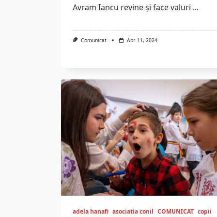
Avram Iancu revine și face valuri
...
Comunicat
Apr. 11, 2024
adela hanafi
asociatia conil
COMUNICAT
copii