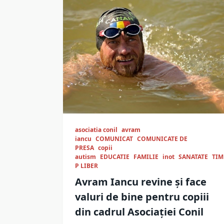
asociatia conil
avram
iancu
COMUNICAT
COMUNICATE DE
PRESA
copii
autism
EDUCATIE
FAMILIE
inot
SANATATE
TIM
P LIBER
Avram Iancu revine și face
valuri de bine pentru copiii
din cadrul Asociației Conil