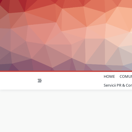
Skip
to
content
HOME
COMU
Servicii PR & C