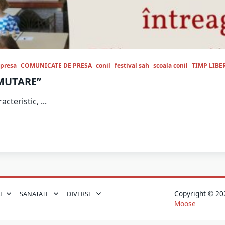
 presa
COMUNICATE DE PRESA
conil
festival sah
scoala conil
TIMP LIBE
 MUTARE”
acteristic,
...
Copyright © 
I
SANATATE
DIVERSE
Moose