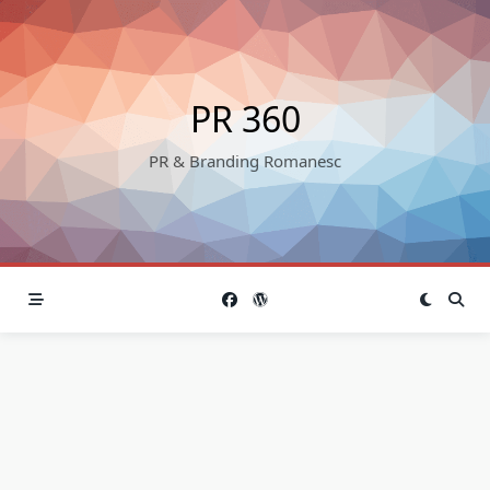
Skip
to
content
PR 360
PR & Branding Romanesc