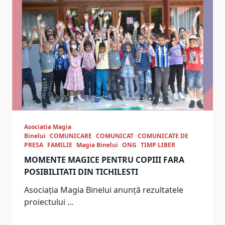
Asociatia Magia
Binelui
COMUNICARE
COMUNICAT
COMUNICATE DE
PRESA
FAMILIE
Magia Binelui
ONG
TIMP LIBER
MOMENTE MAGICE PENTRU COPIII FARA
POSIBILITATI DIN TICHILESTI
Asociația Magia Binelui anunță rezultatele
proiectului
...