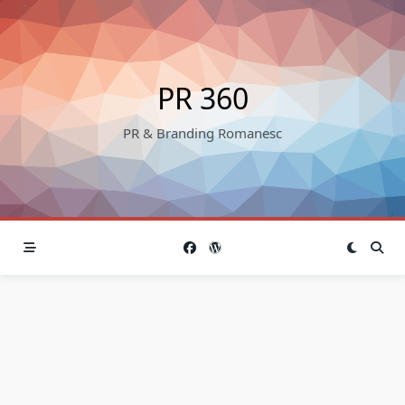
Skip
to
content
PR 360
PR & Branding Romanesc