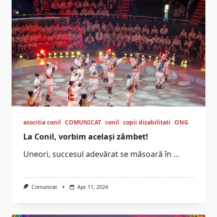
asocitia conil
COMUNICAT
conil
copii dizabilitati
ONG
La Conil, vorbim același zâmbet!
Uneori, succesul adevărat se măsoară în
...
Comunicat
Apr. 11, 2024