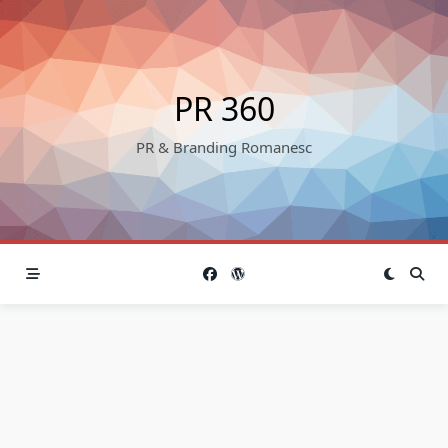
Skip
to
content
PR 360
PR & Branding Romanesc