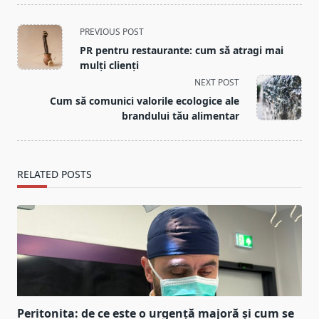
<span
PREVIOUS POST
class="nav-
PR pentru restaurante: cum să atragi mai
subtitle
mulți clienți
screen-
NEXT POST
reader-
Cum să comunici valorile ecologice ale
text">Page</span>
brandului tău alimentar
RELATED POSTS
Peritonita: de ce este o urgență majoră și cum se