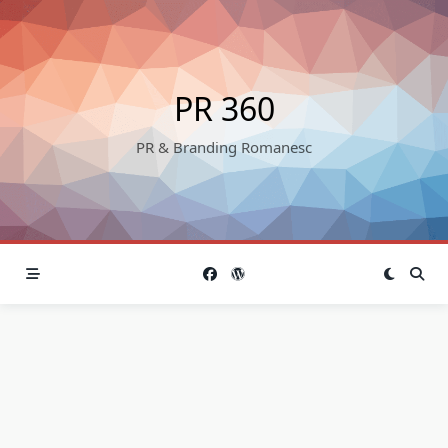
Skip
to
content
PR 360
PR & Branding Romanesc