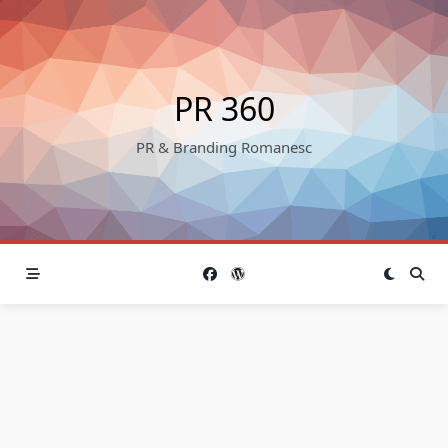
Skip
to
content
PR 360
PR & Branding Romanesc