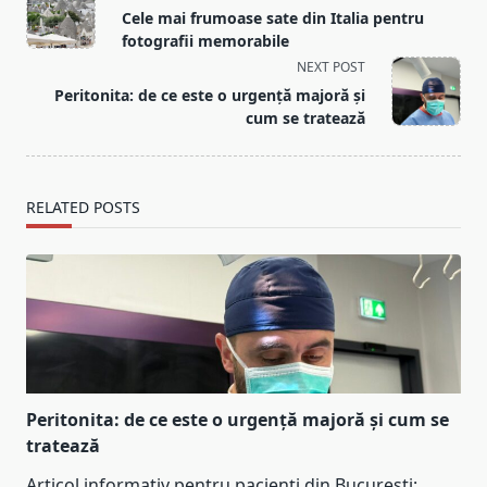
class="nav-
Cele mai frumoase sate din Italia pentru
subtitle
fotografii memorabile
screen-
NEXT POST
reader-
Peritonita: de ce este o urgență majoră și
text">Page</span>
cum se tratează
RELATED POSTS
Peritonita: de ce este o urgență majoră și cum se
tratează
Articol informativ pentru pacienți din București: