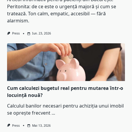
Peritonita: de ce este o urgență majoră și cum se
tratează. Ton calm, empatic, accesibil — fără
alarmism.
Press
Iun. 23, 2026
Cum calculezi bugetul real pentru mutarea într-o
locuință nouă?
Calculul banilor necesari pentru achiziția unui imobil
se oprește frecvent
...
Press
Mai 13, 2026