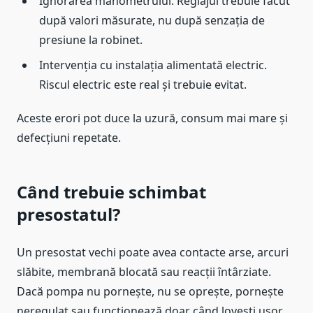
Ignorarea manometrului. Reglajul trebuie făcut
după valori măsurate, nu după senzația de
presiune la robinet.
Intervenția cu instalația alimentată electric.
Riscul electric este real și trebuie evitat.
Aceste erori pot duce la uzură, consum mai mare și
defecțiuni repetate.
Când trebuie schimbat
presostatul?
Un presostat vechi poate avea contacte arse, arcuri
slăbite, membrană blocată sau reacții întârziate.
Dacă pompa nu pornește, nu se oprește, pornește
neregulat sau funcționează doar când lovești ușor