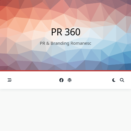
Skip
to
content
PR 360
PR & Branding Romanesc