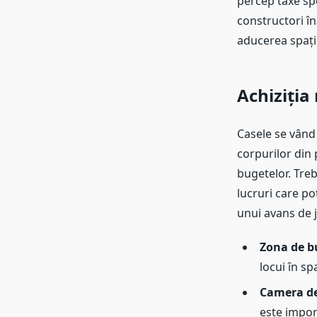
percep taxe spe
constructori în
aducerea spațiu
Achiziția
Casele se vând
corpurilor din 
bugetelor. Treb
lucruri care po
unui avans de 
Zona de b
locui în sp
Camera de
este impor