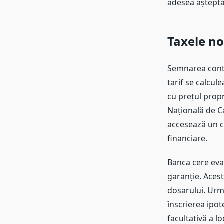
adesea așteptă
Taxele no
Semnarea contr
tarif se calcul
cu prețul propr
Națională de C
accesează un cr
financiare.
Banca cere eval
garanție. Acest
dosarului. Urme
înscrierea ipot
facultativă a l