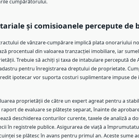
rile cumpărătorului.
tariale și comisioanele percepute de 
actului de vânzare-cumpărare implică plata onorariului not
ează procentual din valoarea tranzacției imobiliare, iar sume
ietății. Trebuie să achiți și taxa de intabulare percepută de
adastru pentru înregistrarea dreptului de proprietate. Cum
edit ipotecar vor suporta costuri suplimentare impuse de in
uarea proprietății de către un expert agreat pentru a stabil
 raport de evaluare se plătește separat, înainte de aprobare
ază deschiderea conturilor curente, taxele de analiză a dos
ecii în registrele publice. Asigurarea de viață a împrumutatul
ocuinței se plătesc în avans pentru primul an. Aceste sume 