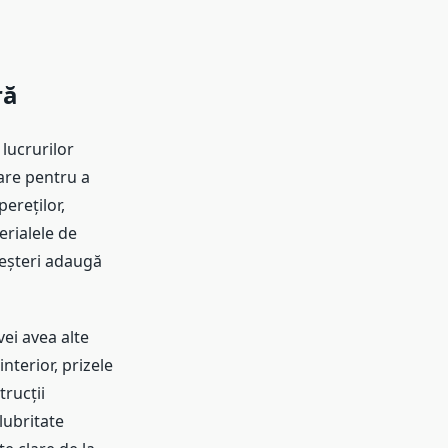
ră
 lucrurilor
tare pentru a
ereților,
erialele de
meșteri adaugă
vei avea alte
nterior, prizele
trucții
lubritate