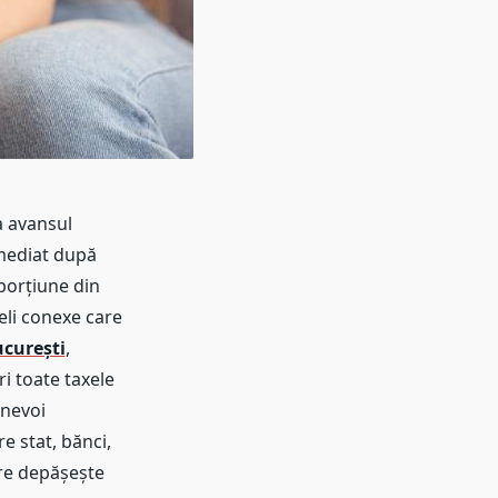
a avansul
imediat după
 porțiune din
eli conexe care
curești
,
i toate taxele
 nevoi
e stat, bănci,
are depășește