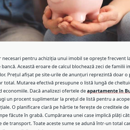
r necesari pentru achiziția unui imobil se oprește frecvent l
 bancă. Această eroare de calcul blochează zeci de familii 
r. Prețul afișat pe site-urile de anunțuri reprezintă doar o
ar total. Mutarea efectivă presupune o listă lungă de cheltui
d economiile. Dacă analizezi ofertele de
apartamente în Bu
gi un procent suplimentar la prețul de listă pentru a acoper
inițiale. O planificare clară pe hârtie te ferește de creditele de
pe făcute în grabă. Cumpărarea unei case implică plăți cătr
me de transport. Toate aceste sume se adună într-un total c