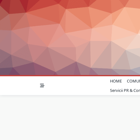
Skip
to
content
HOME
COMU
Servicii PR & C