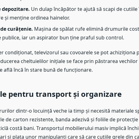
e depozitare.
Un dulap încăpător te ajută să scapi de cutiile
e și menține ordinea hainelor.
de curățenie.
Mașina de spălat rufe elimină drumurile costi
e publice, iar un aspirator bun ține praful sub control.
r condiționat, televizorul sau covoarele se pot achiziționa 
ducerea cheltuielilor inițiale se face prin păstrarea vechilor
e află încă în stare bună de funcționare.
ile pentru transport și organizare
urilor dintr-o locuință veche ia timp și necesită materiale s
le de carton rezistente, banda adezivă și foliile de protecți
ticlă costă bani. Transportul mobilierului masiv implică înch
ari și plata unor manipulanți care să care cutiile grele din c