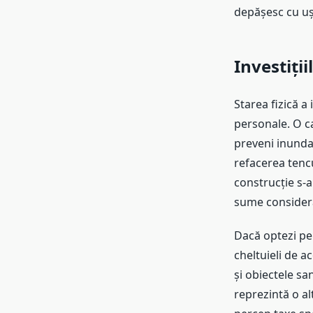
depășesc cu ușu
Investiții
Starea fizică a
personale. O ca
preveni inundaț
refacerea tencu
construcție s-
sume considerab
Dacă optezi pen
cheltuieli de a
și obiectele sa
reprezintă o al