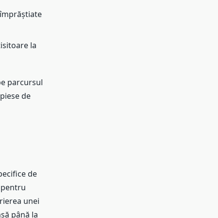
 împrăștiate
sitoare la
pe parcursul
 piese de
pecifice de
e pentru
irierea unei
asă până la