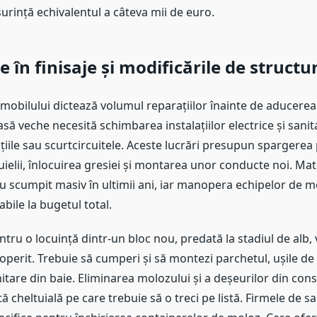
rință echivalentul a câteva mii de euro.
le în finisaje și modificările de structu
 imobilului dictează volumul reparațiilor înainte de aducerea
să veche necesită schimbarea instalațiilor electrice și sani
iile sau scurtcircuitele. Aceste lucrări presupun spargerea p
ielii, înlocuirea gresiei și montarea unor conducte noi. Mat
au scumpit masiv în ultimii ani, iar manopera echipelor de 
ile la bugetul total.
tru o locuință dintr-un bloc nou, predată la stadiul de alb, 
coperit. Trebuie să cumperi și să montezi parchetul, ușile de i
nitare din baie. Eliminarea molozului și a deșeurilor din cons
tă cheltuială pe care trebuie să o treci pe listă. Firmele de sa