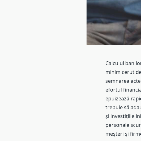
Calculul banilo
minim cerut de
semnarea actelo
efortul financi
epuizează rapi
trebuie să adau
și investițiile 
personale scum
meșteri și fir