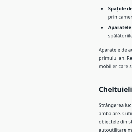
Spațiile d
prin camer
Aparatele 
spălătoriil
Aparatele de ae
primului an. Re
mobilier care s
Cheltuiel
Strângerea lucr
ambalare. Cutii
obiectele din s
autoutilitare m