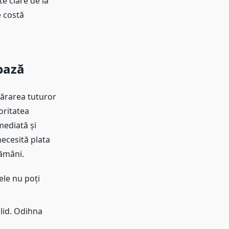
e clare de la
e costă
 bază
părarea tuturor
oritatea
mediată și
necesită plata
tămâni.
ele nu poți
lid. Odihna