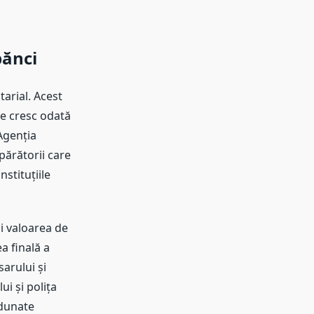
bănci
arial. Acest
le cresc odată
 Agenția
părătorii care
stituțiile
i valoarea de
a finală a
arului și
ui și polița
adunate