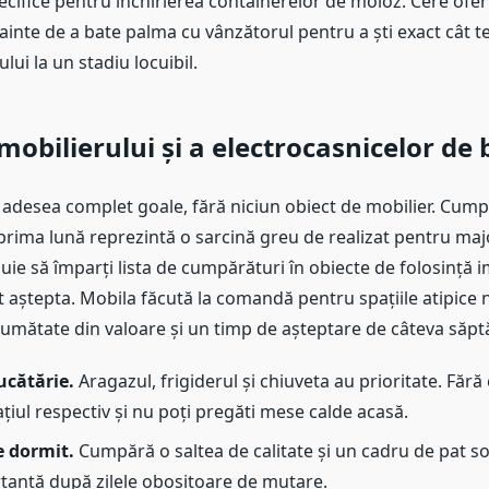
cifice pentru închirierea containerelor de moloz. Cere ofert
ainte de a bate palma cu vânzătorul pentru a ști exact cât t
lui la un stadiu locuibil.
 mobilierului și a electrocasnicelor de
 adesea complet goale, fără niciun obiect de mobilier. Cum
prima lună reprezintă o sarcină greu de realizat pentru maj
uie să împarți lista de cumpărături în obiecte de folosință i
t aștepta. Mobila făcută la comandă pentru spațiile atipice 
jumătate din valoare și un timp de așteptare de câteva săp
ucătărie.
Aragazul, frigiderul și chiuveta au prioritate. Fără 
ațiul respectiv și nu poți pregăti mese calde acasă.
 dormit.
Cumpără o saltea de calitate și un cadru de pat so
tantă după zilele obositoare de mutare.