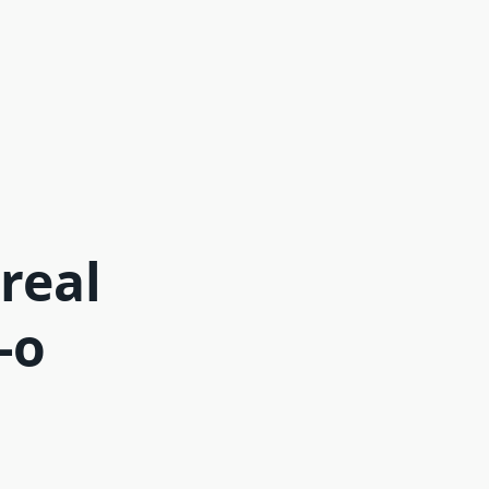
real
-o