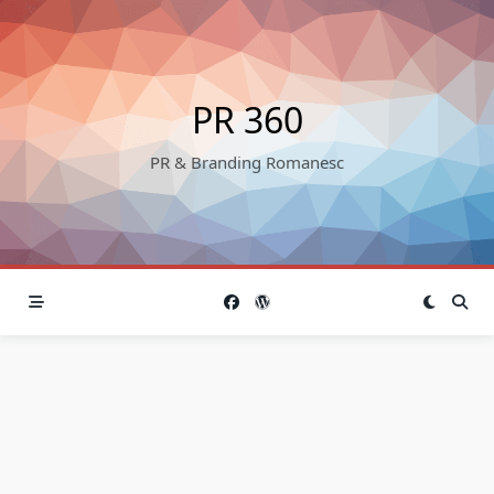
Skip
to
content
PR 360
PR & Branding Romanesc