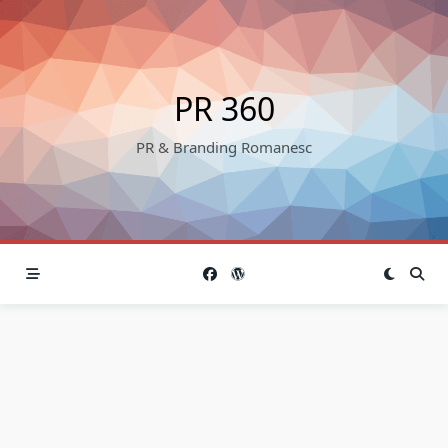
Skip
to
content
PR 360
PR & Branding Romanesc