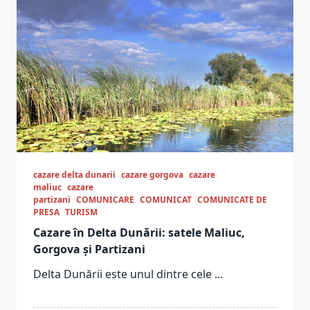
cazare delta dunarii
cazare gorgova
cazare
maliuc
cazare
partizani
COMUNICARE
COMUNICAT
COMUNICATE DE
PRESA
TURISM
Cazare în Delta Dunării: satele Maliuc,
Gorgova și Partizani
Delta Dunării este unul dintre cele
...