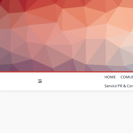
Skip
to
content
HOME
COMU
Servicii PR & C