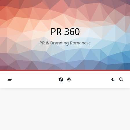
Skip
to
content
PR 360
PR & Branding Romanesc