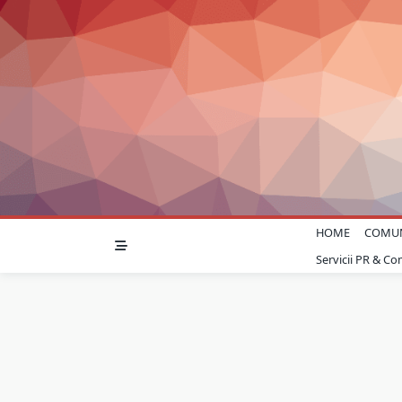
Skip
to
content
HOME
COMU
Servicii PR & C