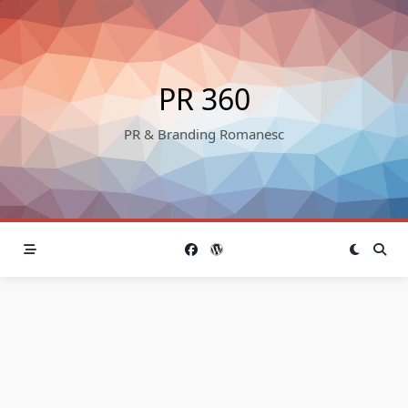
Skip
to
content
PR 360
PR & Branding Romanesc