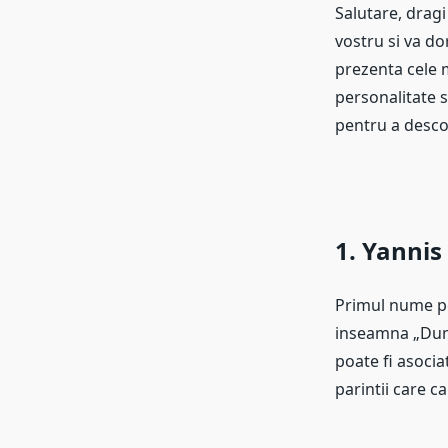
Salutare, drag
vostru si va dor
prezenta cele 
personalitate s
pentru a desco
1. Yannis
Primul nume pe
inseamna „Dumn
poate fi asocia
parintii care c