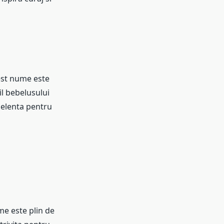
est nume este
l bebelusului
xcelenta pentru
e este plin de