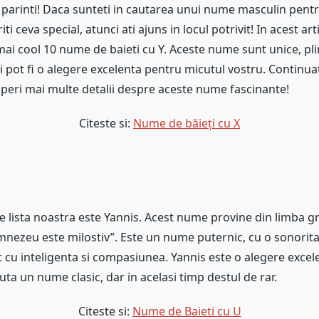
i parinti! Daca sunteti in cautarea unui nume masculin pent
iti ceva special, atunci ati ajuns in locul potrivit! In acest ar
mai cool 10 nume de baieti cu Y. Aceste nume sunt unice, pl
i pot fi o alegere excelenta pentru micutul vostru. Continuati 
peri mai multe detalii despre aceste nume fascinante!
Citeste si:
Nume de băieți cu X
 lista noastra este Yannis. Acest nume provine din limba gr
ezeu este milostiv”. Este un nume puternic, cu o sonoritat
t cu inteligenta si compasiunea. Yannis este o alegere exce
auta un nume clasic, dar in acelasi timp destul de rar.
Citeste si:
Nume de Baieti cu U