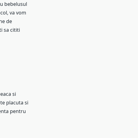
ru bebelusul
ticol, va vom
ine de
sa cititi
eaca si
e placuta si
lenta pentru