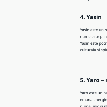
4. Yasin
Yasin este un n
nume este plin
Yasin este potr
culturala si spi
5. Yaro –
Yaro este un n
emana energie s
nume unic si pl