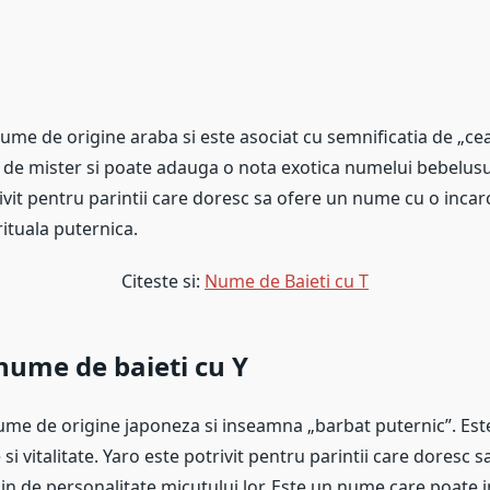
ume de origine araba si este asociat cu semnificatia de „cea
 de mister si poate adauga o nota exotica numelui bebelusu
ivit pentru parintii care doresc sa ofere un nume cu o incar
rituala puternica.
Citeste si:
Nume de Baieti cu T
 nume de baieti cu Y
ume de origine japoneza si inseamna „barbat puternic”. Es
i vitalitate. Yaro este potrivit pentru parintii care doresc s
in de personalitate micutului lor. Este un nume care poate in