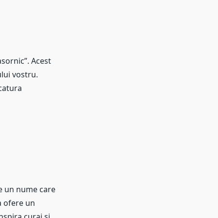
sornic”. Acest
lui vostru.
catura
te un nume care
a ofere un
spira curaj si