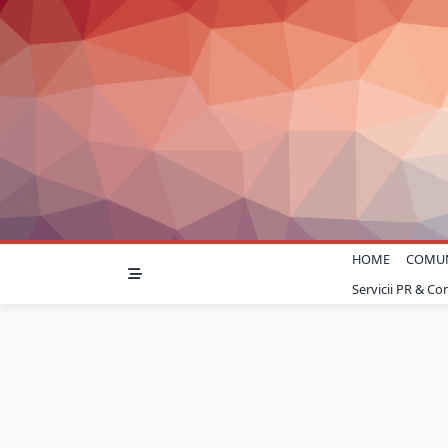
Skip
to
content
HOME
COMU
Servicii PR & C