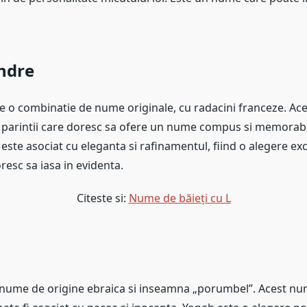
ndre
e o combinatie de nume originale, cu radacini franceze. Ac
u parintii care doresc sa ofere un nume compus si memorabi
 este asociat cu eleganta si rafinamentul, fiind o alegere e
oresc sa iasa in evidenta.
Citeste si:
Nume de băieți cu L
nume de origine ebraica si inseamna „porumbel”. Acest num