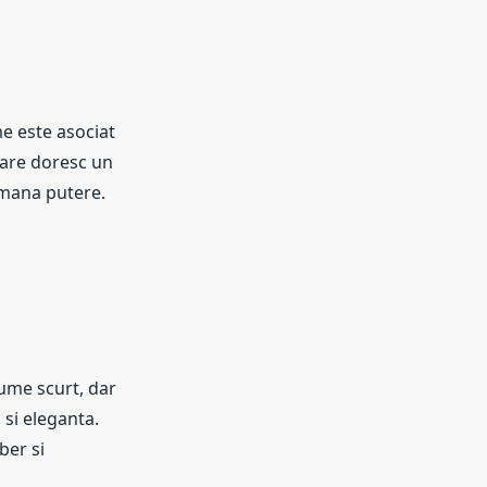
me este asociat
 care doresc un
emana putere.
ume scurt, dar
 si eleganta.
ber si