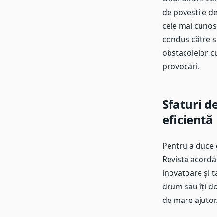
de poveștile de
cele mai cunos
condus către su
obstacolelor cu
provocări.
Sfaturi d
eficientă
Pentru a duce o
Revista acordă 
inovatoare și t
drum sau îți dor
de mare ajutor