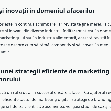
și inovații în domeniul afacerilor
r este în continuă schimbare, iar revista te ține mereu la c
e și inovații din diverse industrii. Indiferent că ești în dome
marketingului sau în industria alimentară, această revistă îți
oroase despre cum să rămâi competitiv și să inovezi în medi
namic.
 unei strategii eficiente de marketing
norului
că un rol crucial în succesul oricărei afaceri. Cu ajutorul revi
 eficiente tactici de marketing digital, strategii de brandin
age și fideliza clienții. De asemenea, vei găsi studii de caz și