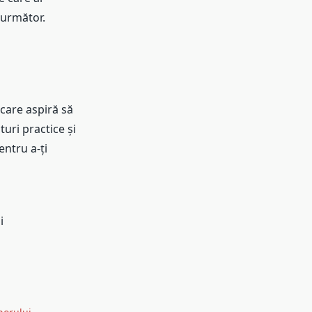
 următor.
 care aspiră să
uri practice și
entru a-ți
i