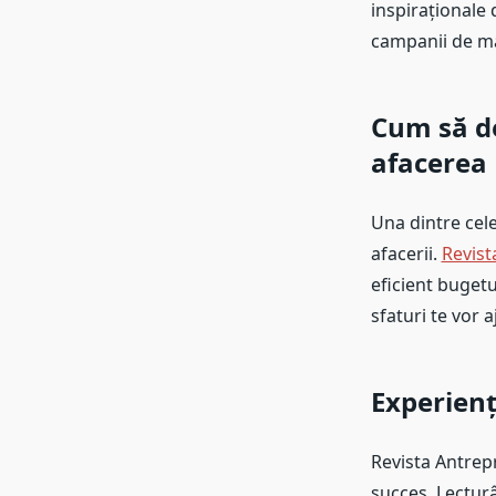
inspiraționale
campanii de ma
Cum să de
afacerea
Una dintre cel
afacerii.
Revist
eficient bugetul
sfaturi te vor a
Experienț
Revista Antrep
succes. Lecturâ