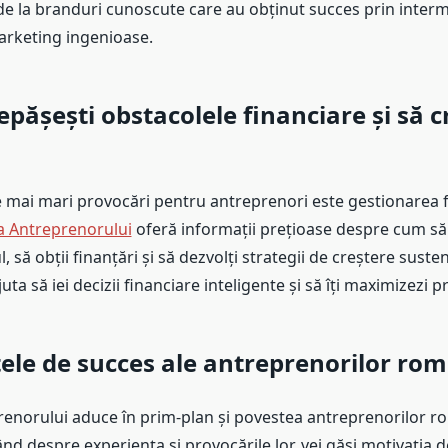
 de la branduri cunoscute care au obținut succes prin inter
rketing ingenioase.
pășești obstacolele financiare și să c
e mai mari provocări pentru antreprenori este gestionarea f
a Antreprenorului
oferă informații prețioase despre cum să
, să obții finanțări și să dezvolți strategii de creștere suste
juta să iei decizii financiare inteligente și să îți maximizezi pr
ele de succes ale antreprenorilor rom
renorului aduce în prim-plan și povestea antreprenorilor r
nd despre experiența și provocările lor, vei găsi motivația d