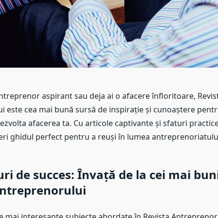
antreprenor aspirant sau deja ai o afacere înfloritoare, Revis
i este cea mai bună sursă de inspirație și cunoaștere pentru
ezvolta afacerea ta. Cu articole captivante și sfaturi practic
oferi ghidul perfect pentru a reuși în lumea antreprenoriatulu
uri de succes: Învață de la cei mai bun
ntreprenorului
le mai interesante subiecte abordate în Revista Antreprenoru