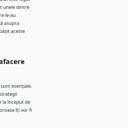
t unele dintre
e le-au
dă asupra
pășit aceste
afacere
sunt esențiale.
strategii
i la început de
oroase îți vor fi