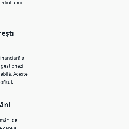
mediul unor
rești
inanciară a
 gestionezi
nabilă. Aceste
ofitul.
âni
omâni de
e care ai