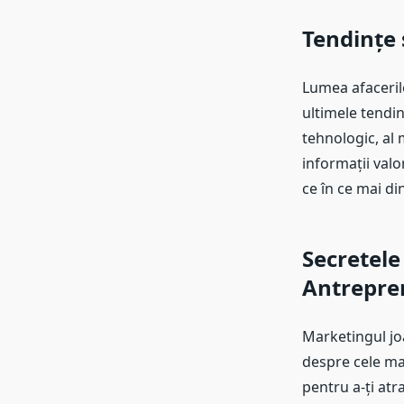
Tendințe 
Lumea afacerilo
ultimele tendinț
tehnologic, al 
informații val
ce în ce mai di
Secretele
Antrepre
Marketingul joa
despre cele mai
pentru a-ți atr