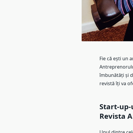
Fie că ești un 
Antreprenorulu
îmbunătăți și d
revistă îți va 
Start-up-
Revista A
Unul dintre ce