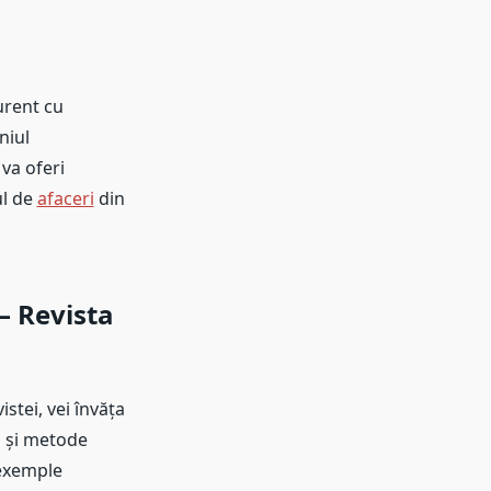
urent cu
niul
 va oferi
ul de
afaceri
din
– Revista
stei, vei învăța
g și metode
 exemple