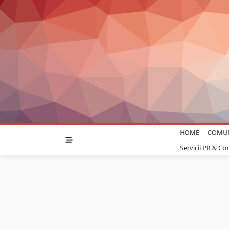
Skip
to
content
HOME
COMU
Servicii PR & C