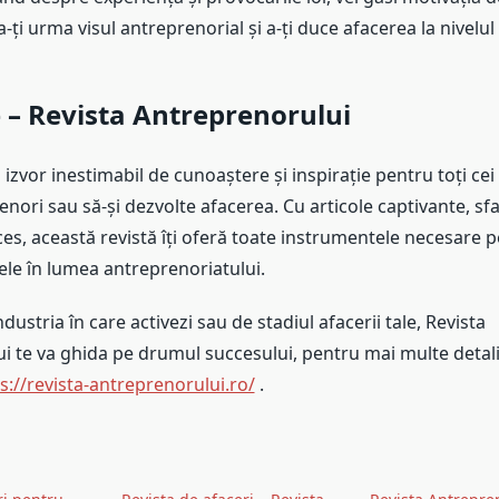
-ți urma visul antreprenorial și a-ți duce afacerea la nivelul
e
– Revista Antreprenorului
 izvor inestimabil de cunoaștere și inspirație pentru toți cei
nori sau să-și dezvolte afacerea. Cu articole captivante, sfat
es, această revistă îți oferă toate instrumentele necesare p
ele în lumea antreprenoriatului.
dustria în care activezi sau de stadiul afacerii tale, Revista
i te va ghida pe drumul succesului, pentru mai multe detali
s://revista-antreprenorului.ro/
.