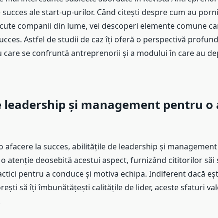
 succes ale start-up-urilor. Când citești despre cum au porni
cute companii din lume, vei descoperi elemente comune car
cces. Astfel de studii de caz îți oferă o perspectivă profun
 care se confruntă antreprenorii și a modului în care au de
e leadership și management pentru o 
 afacere la succes, abilitățile de leadership și management 
o atenție deosebită acestui aspect, furnizând cititorilor săi 
actici pentru a conduce și motiva echipa. Indiferent dacă eșt
ești să îți îmbunătățești calitățile de lider, aceste sfaturi val
.