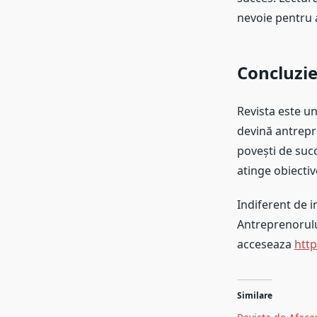
nevoie pentru a
Concluzi
Revista este un
devină antrepre
povești de succ
atinge obiectiv
Indiferent de in
Antreprenorulu
acceseaza
http
Similare