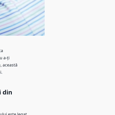
ta
 a-ți
e, această
i.
i
din
lui este legat