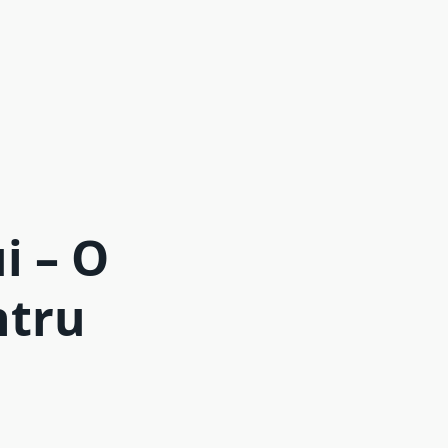
i – O
ntru