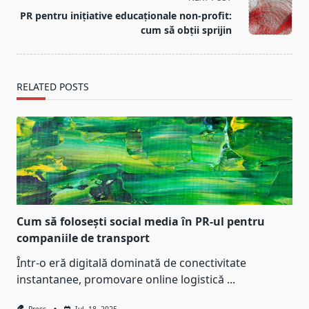
reader-
PR pentru inițiative educaționale non-profit:
text">Page</span>
cum să obții sprijin
RELATED POSTS
Cum să folosești social media în PR-ul pentru
companiile de transport
Într-o eră digitală dominată de conectivitate
instantanee, promovare online logistică
...