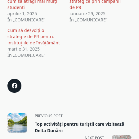
cum să atragi mai mulți
strategice prin campanii
studenți
de PR
aprilie 1, 2025
ianuarie 29, 2025
În „COMUNICARE”
În „COMUNICARE”
Cum să dezvolți o
strategie de PR pentru
instituțiile de învățământ
martie 31, 2025
În „COMUNICARE”
<span
PREVIOUS POST
class="nav-
Top activități pentru turiștii care vizitează
subtitle
Delta Dunării
screen-
NEXT POST