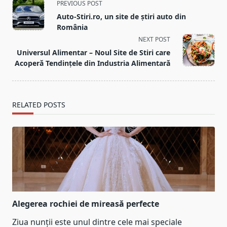
<span
PREVIOUS POST
class="nav-
Auto-Stiri.ro, un site de știri auto din
subtitle
România
screen-
NEXT POST
reader-
Universul Alimentar – Noul Site de Stiri care
text">Page</span>
Acoperă Tendințele din Industria Alimentară
RELATED POSTS
Alegerea rochiei de mireasă perfecte
Ziua nunții este unul dintre cele mai speciale