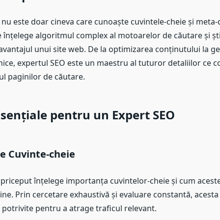
nu este doar cineva care cunoaște cuvintele-cheie și meta-d
 înțelege algoritmul complex al motoarelor de căutare și șt
vantajul unui site web. De la optimizarea conținutului la g
ice, expertul SEO este un maestru al tuturor detaliilor ce c
ul paginilor de căutare.
 Esențiale pentru un Expert SEO
de Cuvinte-cheie
priceput înțelege importanța cuvintelor-cheie și cum acest
nline. Prin cercetare exhaustivă și evaluare constantă, acesta
 potrivite pentru a atrage traficul relevant.