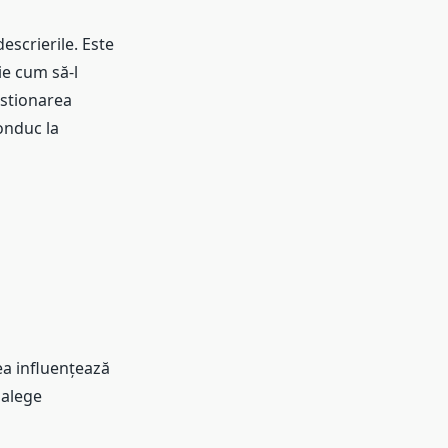
escrierile. Este
ie cum să-l
estionarea
onduc la
ea influențează
 alege