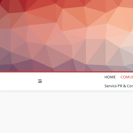
Skip
to
content
HOME
COMU
Servicii PR & C