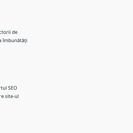
torii de
a îmbunătăți
rtul SEO
e site-ul