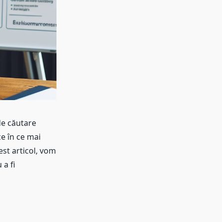
de căutare
ce în ce mai
est articol, vom
 a fi