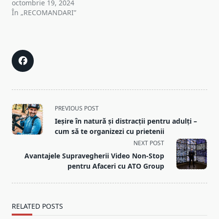
octombrie 19, 2024
În „RECOMANDARI”
<span
PREVIOUS POST
class="nav-
Ieșire în natură și distracții pentru adulți –
subtitle
cum să te organizezi cu prietenii
screen-
NEXT POST
reader-
Avantajele Supravegherii Video Non-Stop
text">Page</span>
pentru Afaceri cu ATO Group
RELATED POSTS