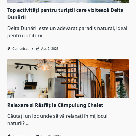
Top activități pentru turiștii care vizitează Delta
Dunării
Delta Dunării este un adevărat paradis natural, ideal
pentru iubitorii
...
Comunicat
Apr. 2, 2025
Relaxare și Răsfăț la Câmpulung Chalet
Căutați un loc unde să vă relaxați în mijlocul
naturii?
...