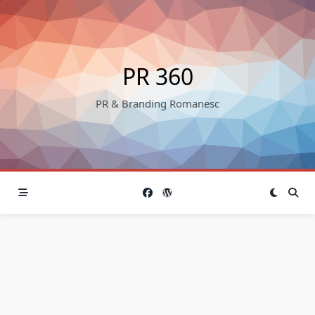
Skip
to
content
PR 360
PR & Branding Romanesc