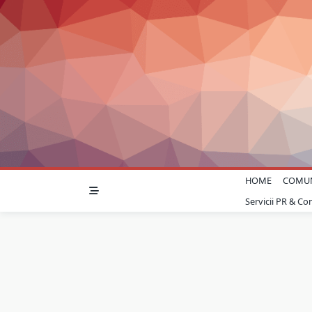
Skip
to
content
HOME
COMU
Servicii PR & C