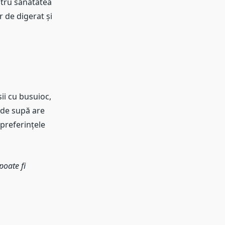
ntru sănătatea
r de digerat și
ii cu busuioc,
 de supă are
 preferințele
poate fi