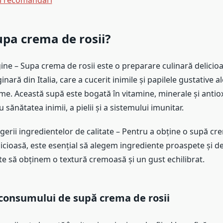
și recomandări
upa crema de rosii?
igine – Supa crema de rosii este o preparare culinară delicioa
inară din Italia, care a cucerit inimile și papilele gustative 
me. Această supă este bogată în vitamine, minerale și antioxi
sănătatea inimii, a pielii și a sistemului imunitar.
erii ingredientelor de calitate – Pentru a obține o supă cre
licioasă, este esențial să alegem ingrediente proaspete și de
te să obținem o textură cremoasă și un gust echilibrat.
 consumului de supă crema de rosii