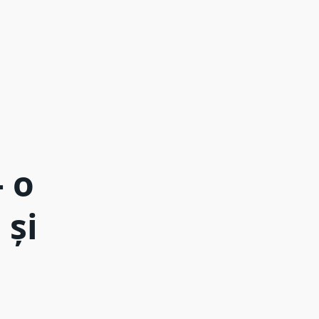
– o
 și