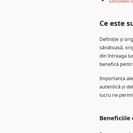
Concluzii 
Ce este s
Definiție și or
sănătoasă, orig
din întreaga lu
benefică pentru 
Importanța aleg
autentică și de
lucru ne permi
Beneficiile