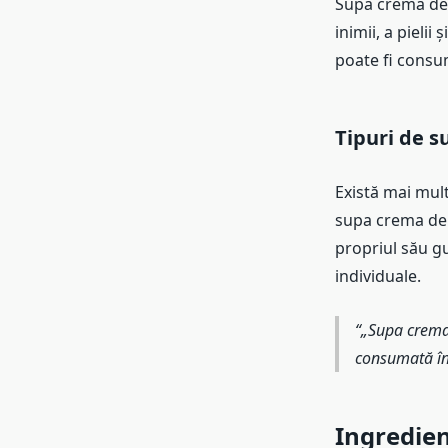
Supa crema de r
inimii, a pieli
poate fi consu
Tipuri de s
Există mai mult
supa crema de r
propriul său gus
individuale.
„Supa crema 
consumată în 
Ingredien