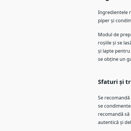
Ingredientele n
piper și condi
Modul de prepar
roșiile și se 
și lapte pentr
se obține un gu
Sfaturi și 
Se recomandă s
se condimentea
recomandă să s
autentică și del