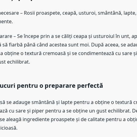
ecesare – Rosii proaspete, ceapă, usturoi, smântână, lapte, 
mente.
are – Se începe prin a se căliți ceapa și usturoiul în unt, 
lasă să fiarbă până când acestea sunt moi. După aceea, se a
u a obține o textură cremoasă și se condimentează cu sare și
st echilibrat.
trucuri pentru o preparare perfectă
ă se adauge smântână și lapte pentru a obține o textură c
ză cu sare și piper pentru a se obține un gust echilibrat. 
e aleagă ingrediente proaspete și de calitate pentru a obț
icioasă.