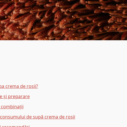
pa crema de rosii?
e și preparare
i combinații
e consumului de supă crema de rosii