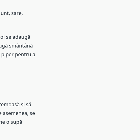
unt, sare,
apoi se adaugă
daugă smântână
 piper pentru a
remoasă și să
De asemenea, se
ine o supă