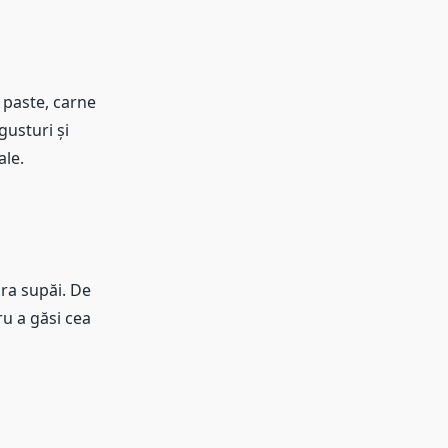
 paste, carne
gusturi și
ale.
ra supăi. De
u a găsi cea