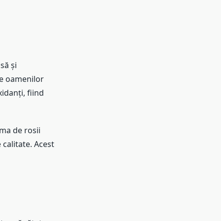
să și
ale oamenilor
danți, fiind
ma de rosii
 calitate. Acest