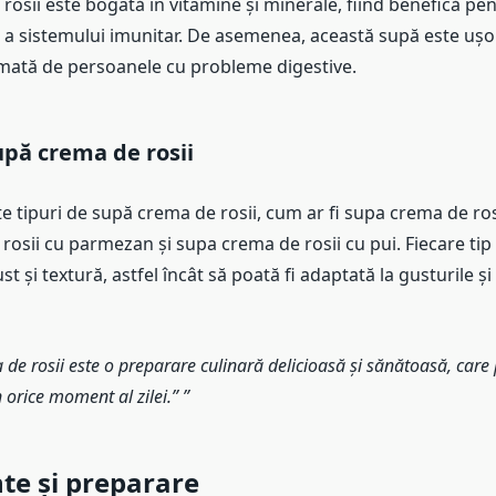
osii este bogată în vitamine și minerale, fiind benefică pe
i și a sistemului imunitar. De asemenea, această supă este ușo
mată de persoanele cu probleme digestive.
upă crema de rosii
e tipuri de supă crema de rosii, cum ar fi supa crema de ros
osii cu parmezan și supa crema de rosii cu pui. Fiecare tip
t și textură, astfel încât să poată fi adaptată la gusturile și
de rosii este o preparare culinară delicioasă și sănătoasă, care 
orice moment al zilei.”
te și preparare