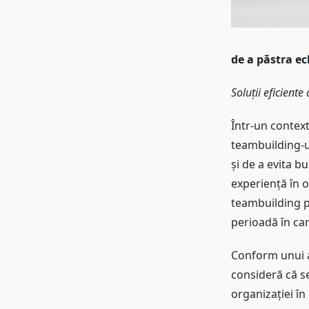
de a păstra e
Soluții eficient
Într-un contex
teambuilding-ul
și de a evita b
experiență în 
teambuilding pe
perioadă în ca
Conform unui
consideră că s
organizației în