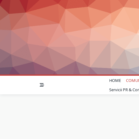
Skip
to
content
HOME
COMU
Servicii PR & C