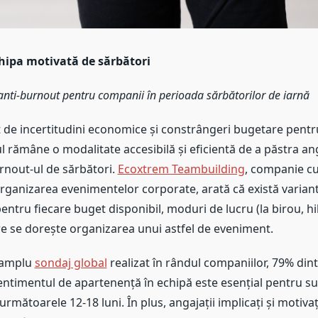
chipa motivată de sărbători
e anti-burnout pentru companii în perioada sărbătorilor de iarnă
t de incertitudini economice și constrângeri bugetare pentr
 rămâne o modalitate accesibilă și eficientă de a păstra ang
urnout-ul de sărbători.
Ecoxtrem Teambuilding
, companie cu
organizarea evenimentelor corporate, arată că există varian
ntru fiecare buget disponibil, moduri de lucru (la birou, hi
re se dorește organizarea unui astfel de eveniment.
 amplu
sondaj global
realizat în rândul companiilor, 79% din
entimentul de apartenență în echipă este esențial pentru s
 următoarele 12-18 luni. În plus, angajații implicați și motivaț