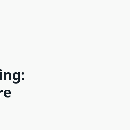
ing:
re