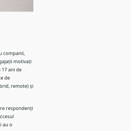
u companii,
ajații motivați
 17 ani de
te de
brid, remote) și
tre respondenți
uccesul
i au o