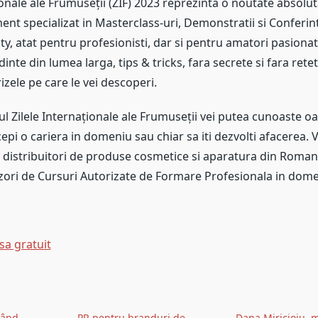
ionale ale Frumuseții (ZIF) 2023 reprezinta o noutate absolu
ent specializat in Masterclass-uri, Demonstratii si Conferi
, atat pentru profesionisti, dar si pentru amatori pasionati
dinte din lumea larga, tips & tricks, fara secrete si fara rete
izele pe care le vei descoperi.
rul Zilele Internaționale ale Frumuseții vei putea cunoaste o
cepi o cariera in domeniu sau chiar sa iti dezvolti afacerea. 
distribuitori de produse cosmetice si aparatura din Romania
zori de Cursuri Autorizate de Formare Profesionala in dom
a gratuit
rând
PR pentru branduri de
Dana Miricioiu, 