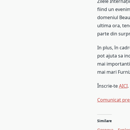
Zilele Internaț
fiind un evenim
domeniul Beauty
ultima ora, ten
parte din surpr
In plus, în cad
pot ajuta sa in
mai importanti 
mai mari Furni
Înscrie-te
AICI
.
Comunicat pres
Navigare
Similare
în
Gorgova – Explo