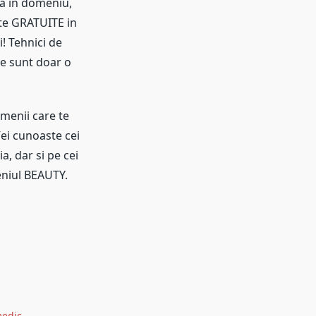
ta in domeniu,
nte GRATUITE in
! Tehnici de
te sunt doar o
amenii care te
Vei cunoaste cei
, dar si pe cei
eniul BEAUTY.
medic