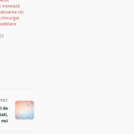
n inovează
lansarea cei
 chirurgie
modelare
23
POST
l de
ati,
 noi