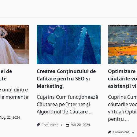
pan>
ei de
Crearea Conținutului de
Optimizare
cte
Calitate pentru SEO și
căutările vo
Marketing.
asistenții v
e unul dintre
iale momente
Cuprins Cum funcționează
Cuprins Cum
Căutarea pe Internet și
căutările voc
Algoritmul de Căutare
...
virtuali Opt
Aug. 22, 2024
pentru
...
Comunicat
Mai 20, 2024
Comunicat