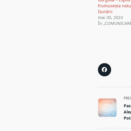
articole
frumusețea natur
Dunării
mai 30, 2023
În „COMUNICAR
<span
PRE
class="nav-
Pas
subtitle
Ale
screen-
Pot
reader-