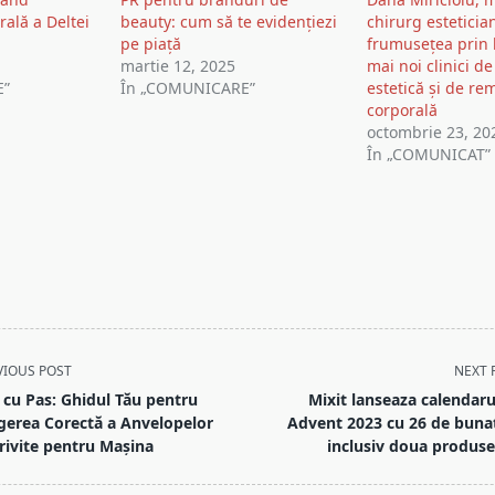
ală a Deltei
beauty: cum să te evidențiezi
chirurg esteticia
pe piață
frumusețea prin 
martie 12, 2025
mai noi clinici de
E”
În „COMUNICARE”
estetică și de re
corporală
octombrie 23, 20
În „COMUNICAT”
VIOUS POST
NEXT 
 cu Pas: Ghidul Tău pentru
Mixit lanseaza calendaru
gerea Corectă a Anvelopelor
Advent 2023 cu 26 de bunat
rivite pentru Mașina
inclusiv doua produse