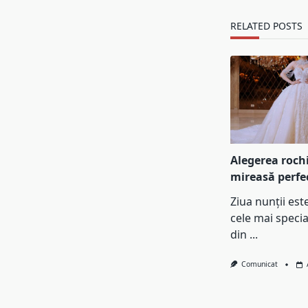
text">Page</s
RELATED POSTS
Alegerea rochi
mireasă perfe
Ziua nunții est
cele mai spec
din
...
Comunicat