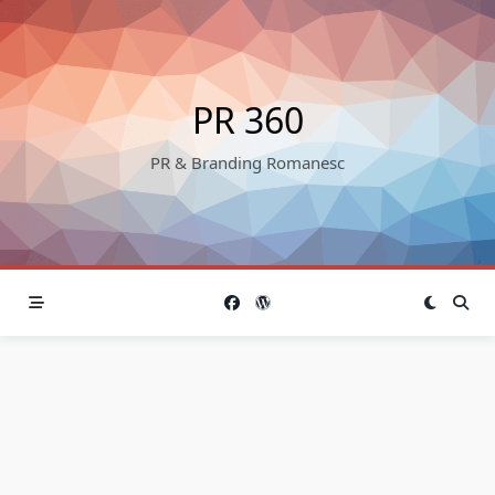
Skip
to
content
PR 360
PR & Branding Romanesc