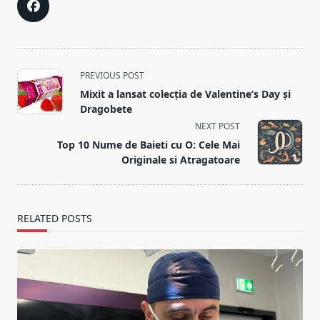
<span
PREVIOUS POST
class="nav-
Mixit a lansat colecția de Valentine’s Day și
subtitle
Dragobete
screen-
NEXT POST
reader-
Top 10 Nume de Baieti cu O: Cele Mai
text">Page</span>
Originale si Atragatoare
RELATED POSTS