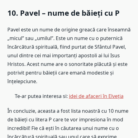
10. Pavel – nume de băieți cu P
Pavel este un nume de origine greacă care înseamnă
„micul” sau „umilul”. Este un nume cu o puternică
încărcătură spirituală, fiind purtat de Sfântul Pavel,
unul dintre cei mai importanți apostoli ai lui Isus
Hristos. Acest nume are o sonoritate plăcută și este
potrivit pentru băieții care emană modestie și
înțelepciune.
Te-ar putea interesa si:
idei de afaceri în Elveția
În concluzie, aceasta a fost lista noastră cu 10 nume
de băieți cu litera P care te vor impresiona în mod
incredibil! Fie că ești în căutarea unui nume cu o
încărcătură spirituală sau unul care să exprime