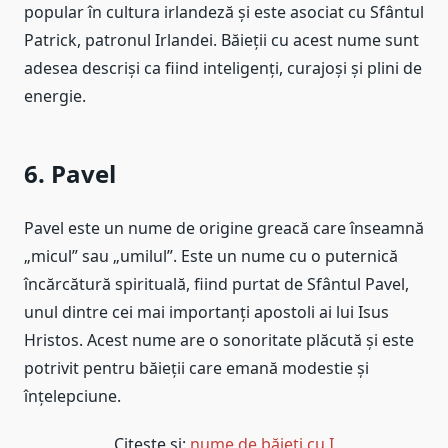
popular în cultura irlandeză și este asociat cu Sfântul
Patrick, patronul Irlandei. Băieții cu acest nume sunt
adesea descriși ca fiind inteligenți, curajoși și plini de
energie.
6. Pavel
Pavel este un nume de origine greacă care înseamnă
„micul” sau „umilul”. Este un nume cu o puternică
încărcătură spirituală, fiind purtat de Sfântul Pavel,
unul dintre cei mai importanți apostoli ai lui Isus
Hristos. Acest nume are o sonoritate plăcută și este
potrivit pentru băieții care emană modestie și
înțelepciune.
Citeste si:
nume de băieți cu I