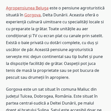
Agropensiunea Beluga
este o pensiune agroturistică
situată în
Gorgova
, Delta Dunării. Aceasta oferă o
experiență culinară uimitoare cu specialități locale si
cu preparate la grătar. Toate unitățile au aer
condiționat și TV cu ecran plat cu canale prin satelit.
Există o baie privată cu dotări complete, cu duș și
uscător de păr. Această pensiune agroturistică
servește mic dejun continental sau tip bufet și pune
la dispoziție facilități de grătar. Oaspeții pot juca
tenis de masă la proprietate sau se pot bucura de
pescuit sau drumeții în apropiere.
Gorgova este un sat situat în comuna Maliuc din
județul Tulcea, Dobrogea, România. Este situat în
partea central-sudică a Deltei Dunării, pe malul
drept al brațului Sulina. Satul este accesibil doar pe