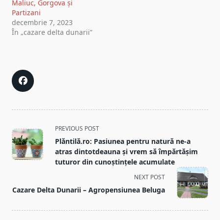
Maliuc, Gorgova și
Partizani
decembrie 7, 2023
În „cazare delta dunarii”
<span
PREVIOUS POST
class="nav-
Plăntilă.ro: Pasiunea pentru natură ne-a
subtitle
atras dintotdeauna și vrem să împărtășim
screen-
tuturor din cunoștințele acumulate
reader-
NEXT POST
text">Page</span>
Cazare Delta Dunarii – Agropensiunea Beluga