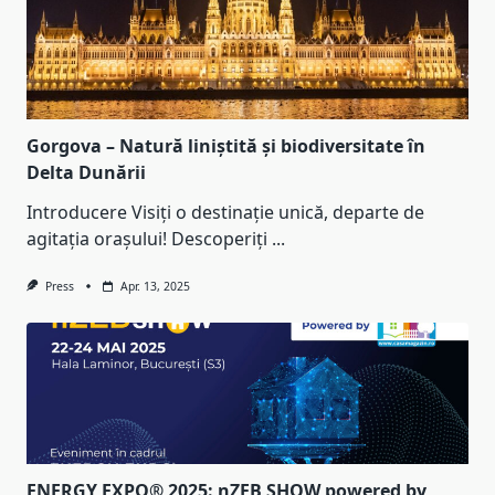
Gorgova – Natură liniștită și biodiversitate în
Delta Dunării
Introducere Visiți o destinație unică, departe de
agitația orașului! Descoperiți
...
Press
Apr. 13, 2025
ENERGY EXPO® 2025: nZEB SHOW powered by