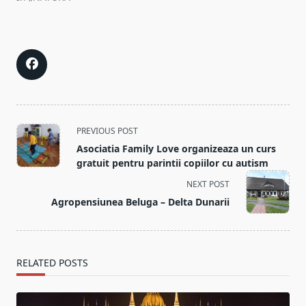
<span
PREVIOUS POST
class="nav-
Asociatia Family Love organizeaza un curs
subtitle
gratuit pentru parintii copiilor cu autism
screen-
NEXT POST
reader-
Agropensiunea Beluga – Delta Dunarii
text">Page</span>
RELATED POSTS