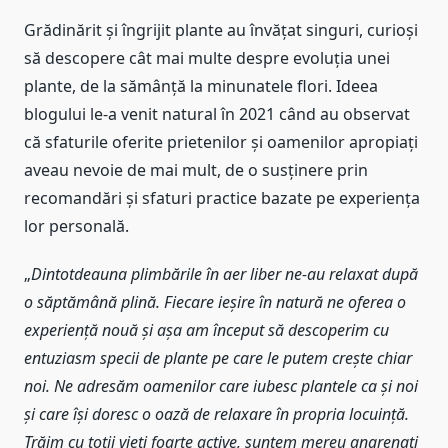
Grădinărit și îngrijit plante au învățat singuri, curioși
să descopere cât mai multe despre evoluția unei
plante, de la sămânță la minunatele flori. Ideea
blogului le-a venit natural în 2021 când au observat
că sfaturile oferite prietenilor și oamenilor apropiați
aveau nevoie de mai mult, de o susținere prin
recomandări și sfaturi practice bazate pe experiența
lor personală.
„
Dintotdeauna plimbările în aer liber ne-au relaxat după
o săptămână plină. Fiecare ieșire în natură ne oferea o
experienţă nouă şi aşa am început să descoperim cu
entuziasm specii de plante pe care le putem crește chiar
noi. Ne adresăm oamenilor care iubesc plantele ca și noi
și care își doresc o oază de relaxare în propria locuință.
Trăim cu toții vieți foarte active, suntem mereu angrenați