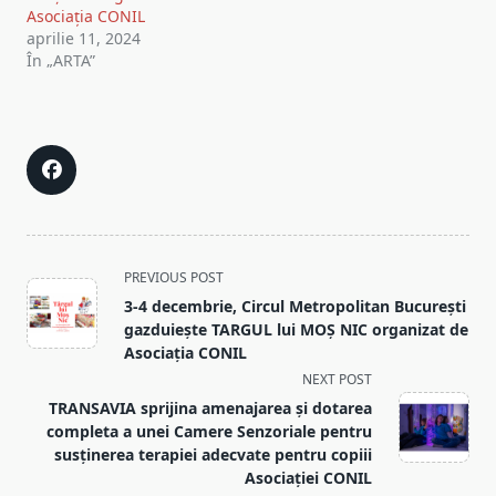
Asociația CONIL
aprilie 11, 2024
În „ARTA”
<span
PREVIOUS POST
class="nav-
3-4 decembrie, Circul Metropolitan București
subtitle
gazduiește TARGUL lui MOȘ NIC organizat de
screen-
Asociația CONIL
reader-
NEXT POST
text">Page</span>
TRANSAVIA sprijina amenajarea și dotarea
completa a unei Camere Senzoriale pentru
susținerea terapiei adecvate pentru copiii
Asociației CONIL