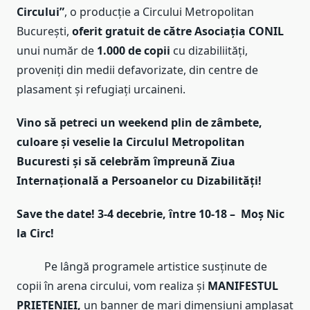
Circului”
, o producție a Circului Metropolitan
București,
oferit gratuit de către Asociația CONIL
unui număr de
1.000 de copii
cu dizabiliități,
proveniți din medii defavorizate, din centre de
plasament și refugiați urcaineni.
Vino să petreci un weekend plin de zâmbete,
culoare și veselie la Circulul Metropolitan
Bucuresti și să celebrăm împreună Ziua
Internațională a Persoanelor cu Dizabilități!
Save the date! 3-4 decebrie, între 10-18 – Moș Nic
la Circ!
Pe lângă programele artistice susținute de
copii în arena circului, vom realiza și
MANIFESTUL
PRIETENIEI,
un banner de mari dimensiuni amplasat