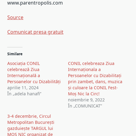
www.parentropolis.com
Source
Comunicat presa gratuit
Post
Similare
navigation
Asociația CONIL
CONIL celebreaza Ziua
celebrează Ziua
Internaționala a
Internațională a
Persoanelor cu Dizabilitați
Persoanelor cu Dizabilități
prin zambet, dans, muzica
aprilie 11, 2024
și culoare la CONIL Fest-
În „adela hanafi”
Moș Nic la Circ!
noiembrie 9, 2022
În „COMUNICAT”
3-4 decembrie, Circul
Metropolitan București
gazduiește TARGUL lui
MOȘ NIC organizat de