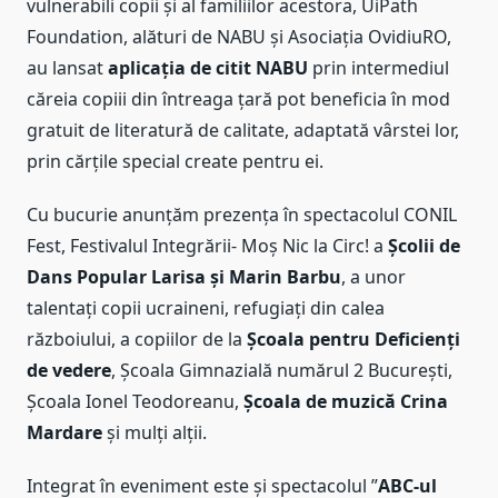
vulnerabili copii și al familiilor acestora, UiPath
Foundation, alături de NABU și Asociația OvidiuRO,
au lansat
aplicația de citit NABU
prin intermediul
căreia copiii din întreaga țară pot beneficia în mod
gratuit de literatură de calitate, adaptată vârstei lor,
prin cărțile special create pentru ei.
Cu bucurie anunțăm prezența în spectacolul CONIL
Fest, Festivalul Integrării- Moș Nic la Circ! a
Școlii de
Dans Popular Larisa și Marin Barbu
, a unor
talentați copii ucraineni, refugiați din calea
războiului, a copiilor de la
Școala pentru Deficienți
de vedere
, Școala Gimnazială numărul 2 București,
Școala Ionel Teodoreanu,
Școala de muzică Crina
Mardare
și mulți alții.
Integrat în eveniment este și spectacolul ”
ABC-ul