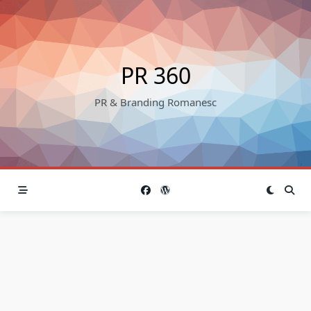
Skip
to
content
PR 360
PR & Branding Romanesc