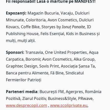
Fii responsabil! Lasă o mărturie pe MANIFEST!
Expozanți:
Magazin Bucuria, Vacaju, Dulciuri
Minunate, Coloritoria, Avon Cosmetics, Dulciuri
Kovacs, Coffe Bike, Storyes by
Ionuț Panaite,
ID
Publishing House, Felis Esențial, Kids in Business și
mulți, mulți alții.
Sponsori:
Transavia, One United Properties, Aqua
Carpatica, Boromir, Avon Cosmetics, Alka Group,
Graphtec Design, Sovis Print, Asociația Șansa Ta,
Banca pentru Alimente, Fă Bine, Sindicatul
Fermierilor Patrioți
Parteneri media
: București FM, Agerpres, România
Pozitivă, Ziarul Pozitiv, Business&Style, PRwave,
www.desprecopii.com
,
www.scoliprivate.eu
,