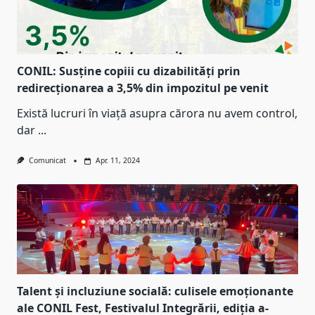
CONIL: Susține copiii cu dizabilități prin
redirecționarea a 3,5% din impozitul pe venit
Există lucruri în viață asupra cărora nu avem control,
dar
...
Comunicat
Apr. 11, 2024
Talent și incluziune socială: culisele emoționante
ale CONIL Fest, Festivalul Integrării, ediția a-