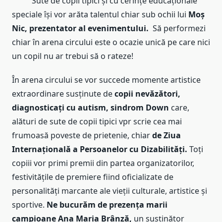
Sute de copii tipici și cu cerințe educaționale
speciale își vor arăta talentul chiar sub ochii lui
Moș
Nic, prezentator al evenimentului.
Să performezi
chiar în arena circului este o ocazie unică pe care nici
un copil nu ar trebui să o rateze!
În arena circului se vor succede momente artistice
extraordinare susținute de
copii nevăzători,
diagnosticați cu autism, sindrom Down
care,
alături de sute de copii tipici vpr scrie cea mai
frumoasă poveste de prietenie, chiar
de Ziua
Internațională a Persoanelor cu Dizabilități.
Toți
copiii vor primi premii din partea organizatorilor,
festivitățile de premiere fiind oficializate de
personalități marcante ale vieții culturale, artistice și
sportive.
Ne bucurăm de prezența marii
campioane Ana Maria Brânză,
un susținător