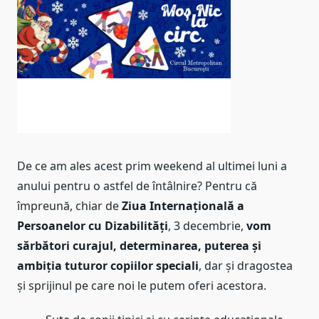
De ce am ales acest prim weekend al ultimei luni a
anului pentru o astfel de întâlnire? Pentru că
împreună, chiar de
Ziua Internațională a
Persoanelor cu Dizabilități
, 3 decembrie,
vom
sărbători curajul, determinarea, puterea și
ambiția tuturor copiilor speciali
, dar și dragostea
și sprijinul pe care noi le putem oferi acestora.