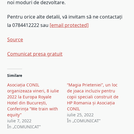
noi moduri de dezvoltare.
Pentru orice alte detalii, vă invitam să ne contactați
la 0784412222 sau
[email protected]
Source
Comunicat presa gratuit
Post
Similare
navigation
Asociația CONIL
“Magia Prieteniei”, un loc
organizeaza vineri, 8 iulie
de joaca incluziv pentru
2022 la Europa Royale
copii speciali construit de
Hotel din București,
HP Romania și Asociația
Conferința ”We train with
CONIL
equity”
iulie 25, 2022
iulie 7, 2022
În „COMUNICAT”
În „COMUNICAT”