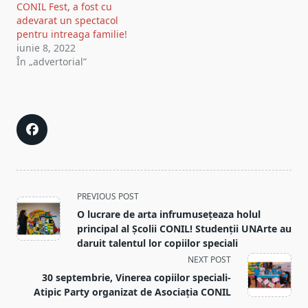
CONIL Fest, a fost cu
adevarat un spectacol
pentru intreaga familie!
iunie 8, 2022
În „advertorial”
<span
PREVIOUS POST
class="nav-
O lucrare de arta infrumusețeaza holul
subtitle
principal al Școlii CONIL! Studenții UNArte au
screen-
daruit talentul lor copiilor speciali
reader-
NEXT POST
text">Page</span>
30 septembrie, Vinerea copiilor speciali-
Atipic Party organizat de Asociația CONIL