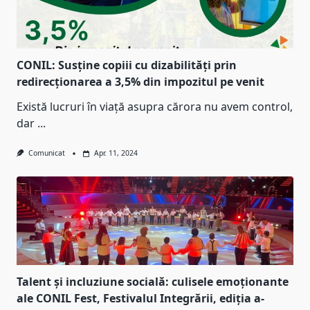
CONIL: Susține copiii cu dizabilități prin
redirecționarea a 3,5% din impozitul pe venit
Există lucruri în viață asupra cărora nu avem control,
dar
...
Comunicat
Apr. 11, 2024
Talent și incluziune socială: culisele emoționante
ale CONIL Fest, Festivalul Integrării, ediția a-