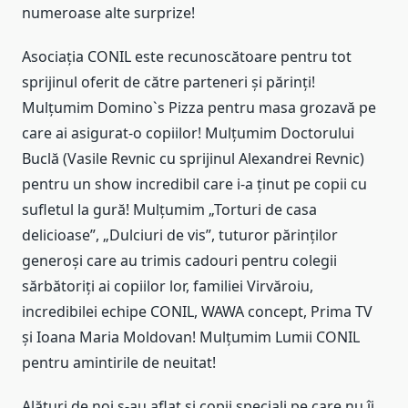
numeroase alte surprize!
Asociația CONIL este recunoscătoare pentru tot
sprijinul oferit de către parteneri și părinți!
Mulțumim Domino`s Pizza pentru masa grozavă pe
care ai asigurat-o copiilor! Mulțumim Doctorului
Buclă (Vasile Revnic cu sprijinul Alexandrei Revnic)
pentru un show incredibil care i-a ținut pe copii cu
sufletul la gură! Mulțumim „Torturi de casa
delicioase”, „Dulciuri de vis”, tuturor părinților
generoși care au trimis cadouri pentru colegii
sărbătoriți ai copiilor lor, familiei Virvăroiu,
incredibilei echipe CONIL, WAWA concept, Prima TV
și Ioana Maria Moldovan! Mulțumim Lumii CONIL
pentru amintirile de neuitat!
Alături de noi s-au aflat și copii speciali pe care nu îi