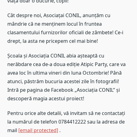
viața doar o bucurie, copii!
Cât despre noi, Asociațai CONIL, anunțăm cu
mândrie că ne menținem locul în fruntea
clasamentului furnizorilor oficiali de zâmbete! Ce-i
drept, la asta ne pricepem cel mai bine!
Școala și Asociația CONIL abia așteaptă cu
nerăbdare cea de-a doua ediție Atipic Party, care va
avea loc în ultima vineri din luna Octombrie! Până
atunci, păstrăm bucuria acestei zile în fotografii!
Intră pe pagina de Facebook „Asociația CONIL” și
descoperă magia acestui proiect!
Pentru orice alte detalii, vă invitam să ne contactați
la numărul de telefon 0784412222 sau la adresa de
mail
[email protected]
.