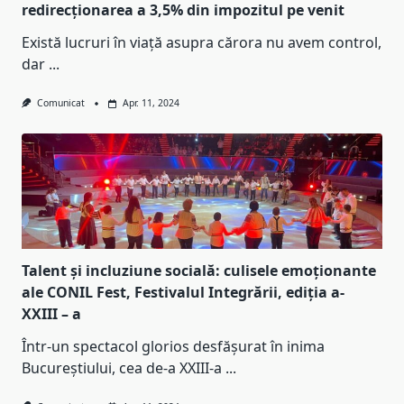
redirecționarea a 3,5% din impozitul pe venit
Există lucruri în viață asupra cărora nu avem control,
dar
...
Comunicat
Apr. 11, 2024
Talent și incluziune socială: culisele emoționante
ale CONIL Fest, Festivalul Integrării, ediția a-
XXIII – a
Într-un spectacol glorios desfășurat în inima
Bucureștiului, cea de-a XXIII-a
...