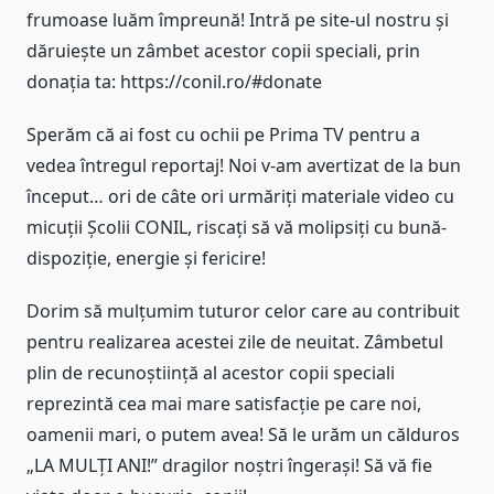
frumoase luăm împreună! Intră pe site-ul nostru și
dăruiește un zâmbet acestor copii speciali, prin
donația ta: https://conil.ro/#donate
Sperăm că ai fost cu ochii pe Prima TV pentru a
vedea întregul reportaj! Noi v-am avertizat de la bun
început… ori de câte ori urmăriți materiale video cu
micuții Școlii CONIL, riscați să vă molipsiți cu bună-
dispoziție, energie și fericire!
Dorim să mulțumim tuturor celor care au contribuit
pentru realizarea acestei zile de neuitat. Zâmbetul
plin de recunoștiință al acestor copii speciali
reprezintă cea mai mare satisfacție pe care noi,
oamenii mari, o putem avea! Să le urăm un călduros
„LA MULȚI ANI!” dragilor noștri îngerași! Să vă fie