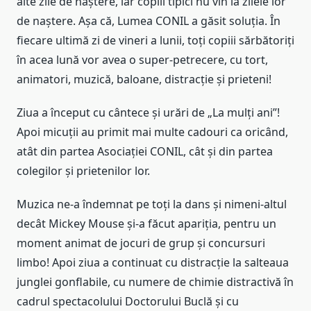
alte zile de naștere, iar copiii tipici nu vin la zilele lor
de naștere. Așa că, Lumea CONIL a găsit soluția. În
fiecare ultimă zi de vineri a lunii, toți copiii sărbătoriți
în acea lună vor avea o super-petrecere, cu tort,
animatori, muzică, baloane, distracție și prieteni!
Ziua a început cu cântece și urări de „La mulți ani”!
Apoi micuții au primit mai multe cadouri ca oricând,
atât din partea Asociației CONIL, cât și din partea
colegilor și prietenilor lor.
Muzica ne-a îndemnat pe toți la dans și nimeni-altul
decât Mickey Mouse și-a făcut apariția, pentru un
moment animat de jocuri de grup și concursuri
limbo! Apoi ziua a continuat cu distracție la salteaua
junglei gonflabile, cu numere de chimie distractivă în
cadrul spectacolului Doctorului Buclă și cu