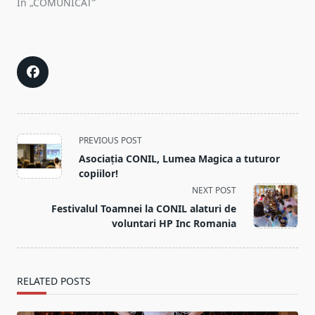
În „COMUNICAT”
<span
PREVIOUS POST
class="nav-
Asociația CONIL, Lumea Magica a tuturor
subtitle
copiilor!
screen-
NEXT POST
reader-
Festivalul Toamnei la CONIL alaturi de
text">Page</span>
voluntari HP Inc Romania
RELATED POSTS