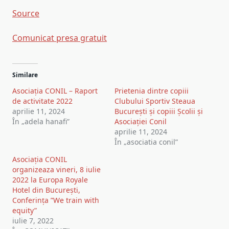
Source
Comunicat presa gratuit
Post
Similare
navigation
Asociația CONIL – Raport
Prietenia dintre copiii
de activitate 2022
Clubului Sportiv Steaua
aprilie 11, 2024
București și copiii Școlii și
În „adela hanafi”
Asociației Conil
aprilie 11, 2024
În „asociatia conil”
Asociația CONIL
organizeaza vineri, 8 iulie
2022 la Europa Royale
Hotel din București,
Conferința ”We train with
equity”
iulie 7, 2022