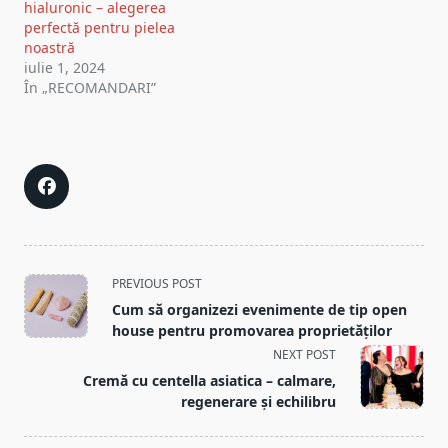
hialuronic – alegerea
perfectă pentru pielea
noastră
iulie 1, 2024
În „RECOMANDARI”
<span
PREVIOUS POST
class="nav-
Cum să organizezi evenimente de tip open
subtitle
house pentru promovarea proprietăților
screen-
NEXT POST
reader-
Cremă cu centella asiatica – calmare,
text">Page</span>
regenerare și echilibru