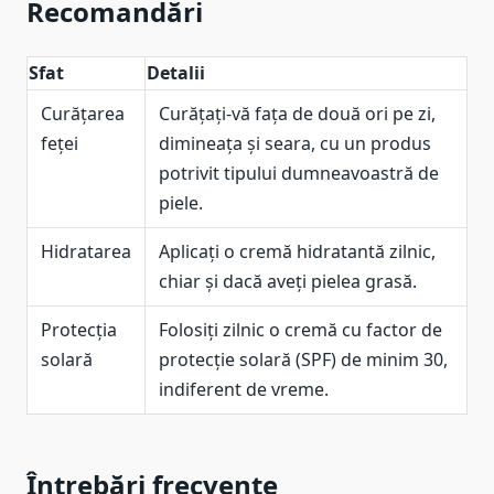
Recomandări
Sfat
Detalii
Curățarea
Curățați-vă fața de două ori pe zi,
feței
dimineața și seara, cu un produs
potrivit tipului dumneavoastră de
piele.
Hidratarea
Aplicați o cremă hidratantă zilnic,
chiar și dacă aveți pielea grasă.
Protecția
Folosiți zilnic o cremă cu factor de
solară
protecție solară (SPF) de minim 30,
indiferent de vreme.
Întrebări frecvente