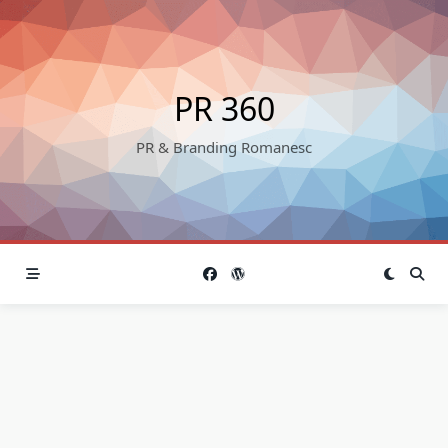
Skip
to
content
PR 360
PR & Branding Romanesc