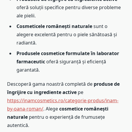
oferă soluții specifice pentru diverse probleme
ale pielii.
Cosmeticele românești naturale
sunt o
alegere excelentă pentru o piele sănătoasă și
radiantă.
Produsele cosmetice formulate în laborator
farmaceutic
oferă siguranță și eficiență
garantată.
Descoperă gama noastră completă de
produse de
îngrijire cu ingrediente active
pe
https://inamcosmetics.ro/categorie-produs/inam-
by-oana-roman/
. Alege
cosmetice românești
naturale
pentru o experiență de frumusețe
autentică.