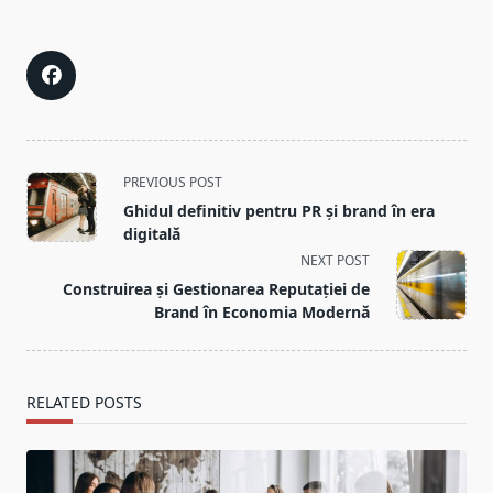
<span
PREVIOUS POST
class="nav-
Ghidul definitiv pentru PR și brand în era
subtitle
digitală
screen-
NEXT POST
reader-
Construirea și Gestionarea Reputației de
text">Page</span>
Brand în Economia Modernă
RELATED POSTS