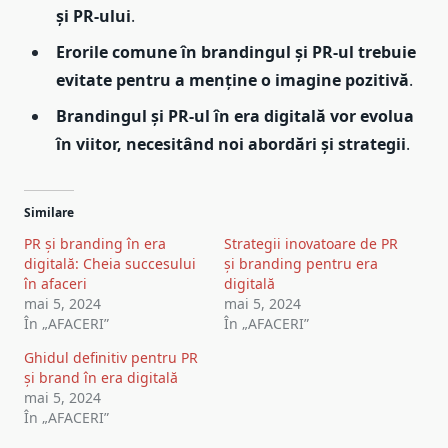
și PR-ului
.
Erorile comune în brandingul și PR-ul trebuie
evitate pentru a menține o imagine pozitivă
.
Brandingul și PR-ul în era digitală vor evolua
în viitor, necesitând noi abordări și strategii
.
Similare
PR și branding în era
Strategii inovatoare de PR
digitală: Cheia succesului
și branding pentru era
în afaceri
digitală
mai 5, 2024
mai 5, 2024
În „AFACERI”
În „AFACERI”
Ghidul definitiv pentru PR
și brand în era digitală
mai 5, 2024
În „AFACERI”