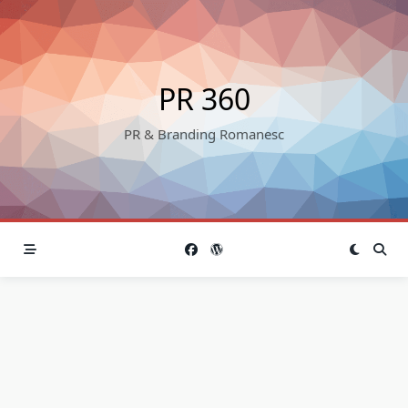
Skip
to
content
PR 360
PR & Branding Romanesc