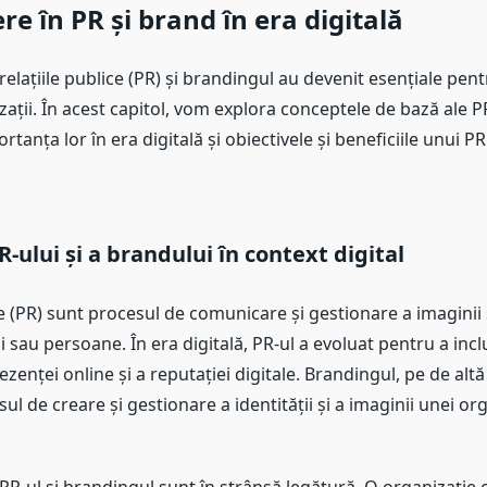
re în PR și brand în era digitală
, relațiile publice (PR) și brandingul au devenit esențiale pen
zații. În acest capitol, vom explora conceptele de bază ale PR
rtanța lor în era digitală și obiectivele și beneficiile unui P
R-ului și a brandului în context digital
ce (PR) sunt procesul de comunicare și gestionare a imaginii 
i sau persoane. În era digitală, PR-ul a evoluat pentru a incl
zenței online și a reputației digitale. Brandingul, pe de altă
sul de creare și gestionare a identității și a imaginii unei or