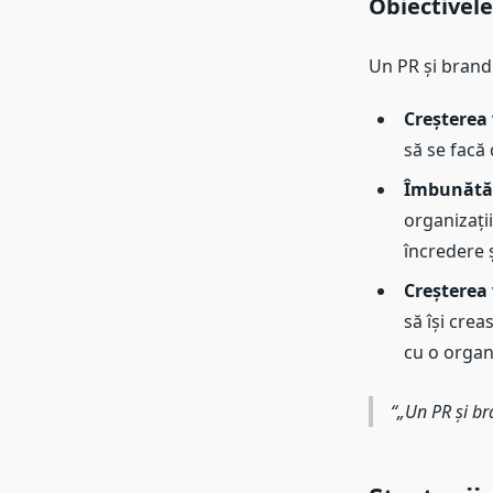
Obiectivele 
Un PR și brand 
Creșterea v
să se facă 
Îmbunătăți
organizați
încredere ș
Creșterea 
să își crea
cu o organi
„Un PR și bra