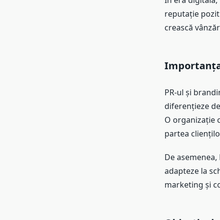
În era digitală
reputație pozit
crească vânzări
Importanța 
PR-ul și brandi
diferențieze de
O organizație c
partea cliențilo
De asemenea, P
adapteze la sch
marketing și c