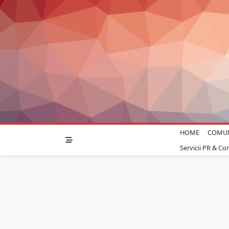
Skip
to
content
HOME
COMU
Servicii PR & C