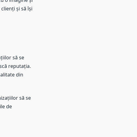
cu o imagine și
ienți și să își
iilor să se
scă reputația.
alitate din
zațiilor să se
ile de