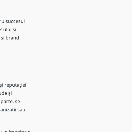
tru succesul
-ului și
R și brand
și reputației
ude și
 parte, se
ganizații sau