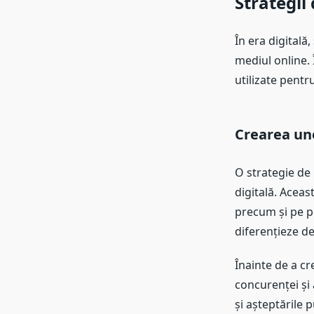
Strategii 
În era digitală
mediul online. 
utilizate pentr
Crearea une
O strategie de 
digitală. Aceast
precum și pe pu
diferențieze de
Înainte de a cr
concurenței și 
și așteptările p