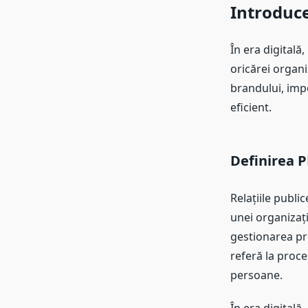
Introduce
În era digitală
oricărei organi
brandului, impo
eficient.
Definirea P
Relațiile publi
unei organizați
gestionarea pre
referă la proce
persoane.