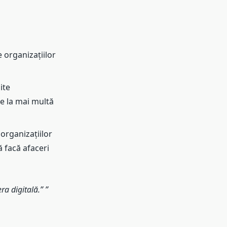
 organizațiilor
ite
ce la mai multă
organizațiilor
ă facă afaceri
era digitală.”