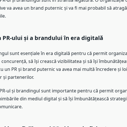
, PR-ul și brandingul sunt în strânsă legătură. O organizație 
ive va avea un brand puternic și va fi mai probabil să atragă cl
le.
PR-ului și a brandului în era digitală
ngul sunt esențiale în era digitală pentru că permit organizaț
 concurență, să își crească vizibilitatea și să își îmbunătățea
u un PR și brand puternic va avea mai multă încredere și loi
r și partenerilor.
R-ul și brandingul sunt importante pentru că permit organi
imbările din mediul digital și să își îmbunătățească strategi
omunicare.