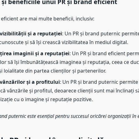
și beneficiile unui PR și brand eficient
eficient are mai multe beneficii, inclusiv:
izibilității și a reputației
: Un PR și brand puternic permite
cunoscute și să își crească vizibilitatea în mediul digital.
rea imaginii și a reputației
: Un PR și brand eficient perm
ilor să își îmbunătățească imaginea și reputația, ceea ce du
i loialitate din partea clienților și partenerilor.
vânzărilor și a profitului
: Un PR și brand puternic permite 
scă vânzările și profitul, deoarece clienții sunt mai înclinați s
zație cu o imagine și reputație pozitive.
nd puternic este esențial pentru succesul oricărei organizații în 