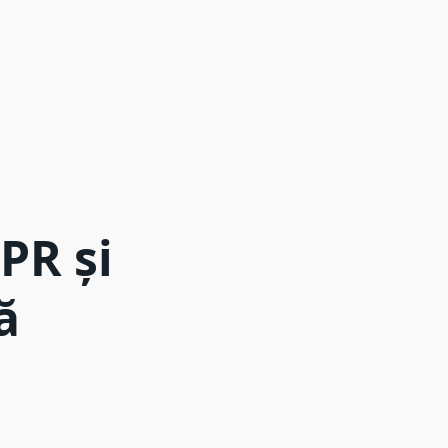
PR și
ă