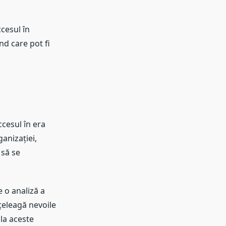
ccesul în
nd care pot fi
cesul în era
ganizației,
 să se
 o analiză a
nțeleagă nevoile
 la aceste