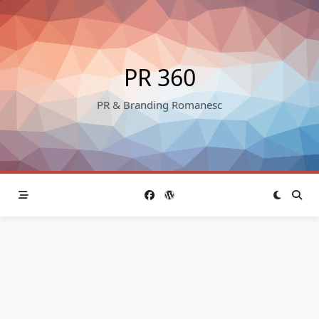
Skip
to
content
PR 360
PR & Branding Romanesc