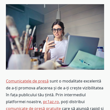
Comunicatele de presă
sunt o modalitate excelentă
de a-ți promova afacerea și de a-ți crește vizibilitatea
în fața publicului tău țintă. Prin intermediul
platformei noastre,
pr.1az.ro
, poți distribui
comunicate de presă gratuite
care să ajungă rapid și