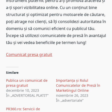
instrument puternic pentru a-ți promova afacerea și
a-ți spori vizibilitatea online. Cu un conținut bine
structurat și optimizat pentru motoarele de căutare,
poți atrage noi clienți, să îți consolidezi autoritatea în
domeniu și să comunici eficient cu publicul tău.
Începe să utilizezi comunicatele de presă în avantajul
tău și vei vedea beneficiile pe termen lung!
Comunicat presa gratuit
Navigare
Similare
în
Publica un comunicat de
Importanța și Rolul
articole
presa gratuit
Comunicatelor de Presă în
decembrie 10, 2023
Marketingul Online
În „ADVERTORIAL PLATIT”
noiembrie 26, 2023
În „advertoriale”
PR360.ro: Servicii de