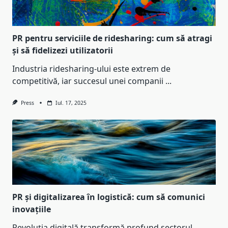
PR pentru serviciile de ridesharing: cum să atragi
și să fidelizezi utilizatorii
Industria ridesharing-ului este extrem de
competitivă, iar succesul unei companii
...
Press
Iul. 17, 2025
PR și digitalizarea în logistică: cum să comunici
inovațiile
Revoluția digitală transformă profund sectorul