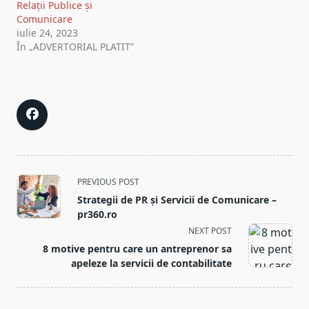
Relații Publice și
Comunicare
iulie 24, 2023
În „ADVERTORIAL PLATIT”
<span
PREVIOUS POST
class="nav-
Strategii de PR și Servicii de Comunicare –
subtitle
pr360.ro
screen-
NEXT POST
reader-
8 motive pentru care un antreprenor sa
text">Page</span>
apeleze la servicii de contabilitate