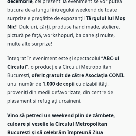
decembrie
, cei prezenti la eveniment se vor putea
bucura de-a lungul întregului weekend de toate
surprizele pregătite de expozanții
Târgului lui Moș
Nic!
Dulciuri, cărți, produse hand made, ateliere,
pictură pe față, workshopuri, baloane și multe,
multe alte surprize!
Integrat în eveniment este și spectacolul ”
ABC-ul
Circului”
, o producție a Circului Metropolitan
București,
oferit gratuit de către Asociația CONIL
unui număr de
1.000 de copii
cu dizabiliități,
proveniți din medii defavorizate, din centre de
plasament și refugiați urcaineni.
Vino să petreci un weekend plin de zâmbete,
culoare și veselie la Circulul Metropolitan
Bucuresti și să celebrăm împreună Ziua