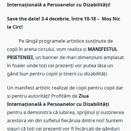
Internațională a Persoanelor cu Dizabilități!
Save the date! 3-4 decebrie, între 10-18 – Moș Nic
la Circ!
Pe lângă programele artistice susținute de
copii în arena circului, vom realiza și
MANIFESTUL
PRIETENIEI,
un banner de mari dimenziuni amplasat
în foaier unde toți cei prezenți vor putea lăsa un
gând bun pentru copiii și tinerii cu dizabilități.
Un manifest artistic realizat de copii pentru copii dar
și pentru autorități! Profităm de
Ziua
Internațională a Persoanelor cu Dizabilități
pentru a demonstra că iubirea, sprijinul și susținerea
acestora vin din sufletul fiecăruia dintre noi! Suntem
siguri că toți cei prezenți vor fi încărcați de gânduri