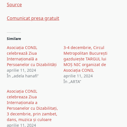
Source
Comunicat presa gratuit
Post
Similare
navigation
Asociația CONIL
3-4 decembrie, Circul
celebrează Ziua
Metropolitan București
Internațională a
gazduiește TARGUL lui
Persoanelor cu Dizabilități
MOȘ NIC organizat de
aprilie 11, 2024
Asociația CONIL
În „adela hanafi”
aprilie 11, 2024
În „ARTA”
Asociația CONIL
celebreaza Ziua
Internaționala a
Persoanelor cu Dizabilitați,
3 decembrie, prin zambet,
dans, muzica și culoare
aprilie 11, 2024