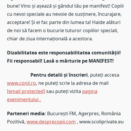
bune! Vino și așează și gândul tău pe manifest! Copiii
cu nevoi speciale au nevoie de susținere, încurajare,
acceptare! Și ei fac parte din lumea ta! Haide alături
de noi să facem o bucurie tuturor copiilor speciali,
chiar de ziua internațională a acestora.
Dizabilitatea este responsabilitatea comunității!
Fii responsabil! Lasă o mărturie pe MANIFEST!
Pentru detalii și înscrieri
, puteți accesa
www.conil.ro
, ne puteți scrie la adresa de mail
[email protected]
sau puteți vizita
pagina
evenimentului .
Parteneri media
: București FM, Agerpres, România
Pozitivă,
www.desprecopii.com
, www.scoliprivate.eu