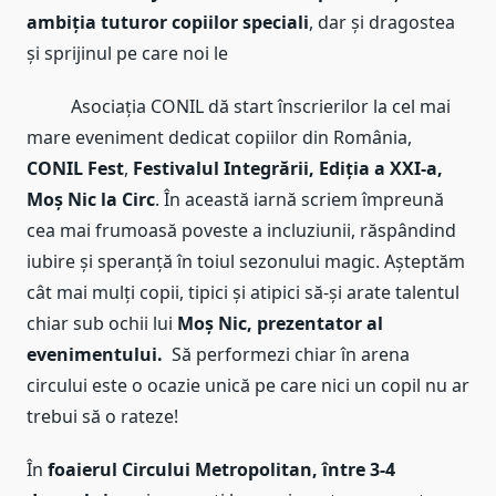
ambiția tuturor copiilor speciali
, dar și dragostea
și sprijinul pe care noi le
Asociația CONIL dă start înscrierilor la cel mai
mare eveniment dedicat copiilor din România,
CONIL Fest
,
Festivalul Integrării, Ediția a XXI-a,
Moș Nic la Circ
. În această iarnă scriem împreună
cea mai frumoasă poveste a incluziunii, răspândind
iubire și speranță în toiul sezonului magic. Așteptăm
cât mai mulți copii, tipici și atipici să-și arate talentul
chiar sub ochii lui
Moș Nic, prezentator al
evenimentului.
Să performezi chiar în arena
circului este o ocazie unică pe care nici un copil nu ar
trebui să o rateze!
În
foaierul Circului Metropolitan, între 3-4