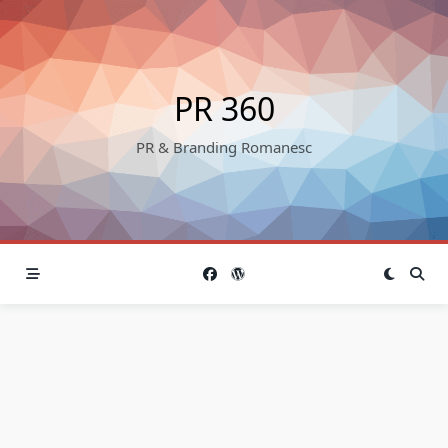
Skip
to
content
PR 360
PR & Branding Romanesc