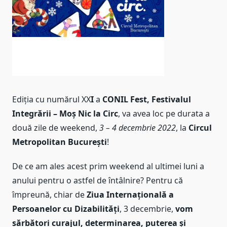
Ediția cu numărul XX
I
a
CONIL Fest, Festivalul
Integrării – Moș Nic la Circ
, va avea loc pe durata a
două zile de weekend,
3 – 4 decembrie 2022
, la
Circul
Metropolitan București
!
De ce am ales acest prim weekend al ultimei luni a
anului pentru o astfel de întâlnire? Pentru că
împreună, chiar de
Ziua Internațională a
Persoanelor cu Dizabilități
, 3 decembrie,
vom
sărbători curajul, determinarea, puterea și