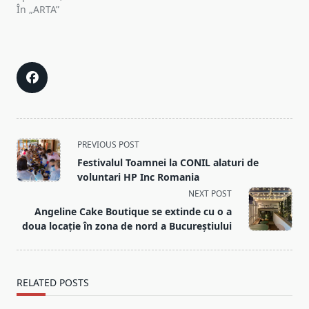
În „ARTA”
<span
PREVIOUS POST
class="nav-
Festivalul Toamnei la CONIL alaturi de
subtitle
voluntari HP Inc Romania
screen-
NEXT POST
reader-
Angeline Cake Boutique se extinde cu o a
text">Page</span>
doua locație în zona de nord a Bucureștiului
RELATED POSTS