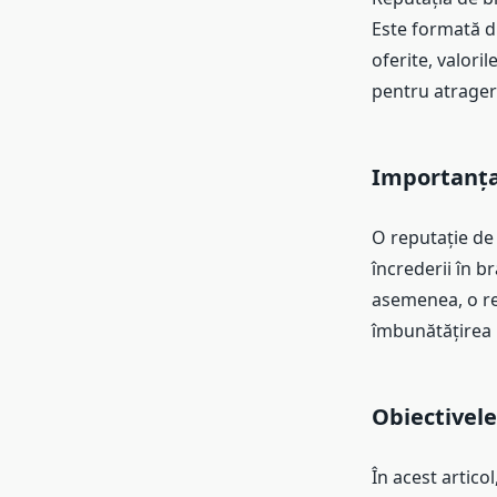
Este formată din
oferite, valori
pentru atragere
Importanța 
O reputație de 
încrederii în b
asemenea, o rep
îmbunătățirea p
Obiectivele
În acest artico