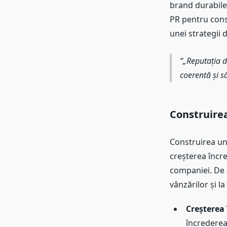
brand durabile.
PR pentru cons
unei strategii 
„Reputația d
coerentă și să
Construirea
Construirea une
creșterea încre
companiei. De 
vânzărilor și l
Creșterea 
încrederea