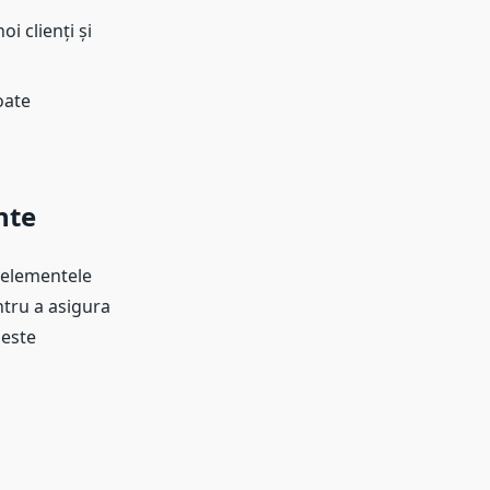
i clienți și
oate
nte
m elementele
ntru a asigura
 este