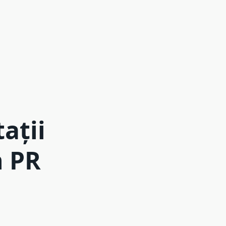
ații
n PR