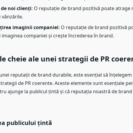
de noi clienți
: O reputație de brand pozitivă poate atrage no
 vânzările.
irea imaginii companiei
: O reputație de brand pozitivă p
 imaginea companiei și crește încrederea în brand.
e cheie ale unei strategii de PR coere
unei reputații de brand durabile, este esențial să înțelege
strategii de PR coerente. Aceste elemente sunt esențiale pe
ru ajunge la publicul țintă și că reputația noastră de brand
ea publicului țintă