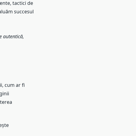
nte, tactici de
valuăm succesul
e autentică,
, cum ar fi
ginii
șterea
ește