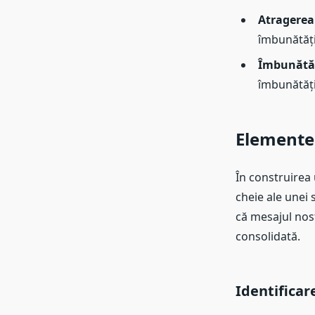
Atragerea 
îmbunătăți
Îmbunătăț
îmbunătăți
Elementel
În construirea 
cheie ale unei 
că mesajul nost
consolidată.
Identificar