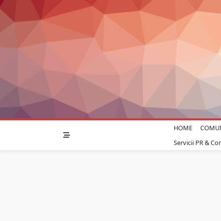
Skip
to
content
HOME
COMU
Servicii PR & C