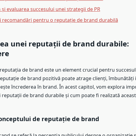
și evaluarea succesului unei strategii de PR
și recomandări pentru o reputație de brand durabilă
ea unei reputații de brand durabile:
ere
, reputația de brand este un element crucial pentru succesul
reputație de brand pozitivă poate atrage clienți, îmbunătăți
rește încrederea în brand. În acest capitol, vom explora imp
i reputații de brand durabile și cum poate fi realizată aceast
onceptului de reputație de brand
rand se referă la percepția publicului despre o organizație 