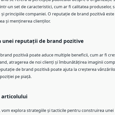
tr-un set de caracteristici, cum ar fi calitatea produselor, se
le și principiile companiei. O reputație de brand pozitivă este
a și menținerea clienților.
unei reputații de brand pozitive
brand pozitivă poate aduce multiple beneficii, cum ar fi cre
rand, atragerea de noi clienți și îmbunătățirea imaginii comp
utație de brand pozitivă poate ajuta la creșterea vânzărilor
oziției pe piață.
 articolului
l, vom explora strategiile și tacticile pentru construirea unei