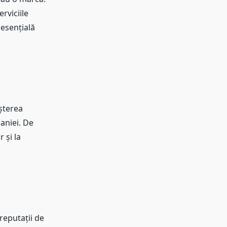
rviciile
 esențială
șterea
aniei. De
 și la
 reputații de