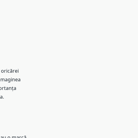
 oricărei
 imaginea
ortanța
a.
sau o marcă.