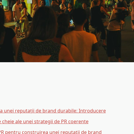
a unei reputații de brand durabile: Introducere
 cheie ale unei strategii de PR coerente
 PR pentru construirea unei reputații de brand