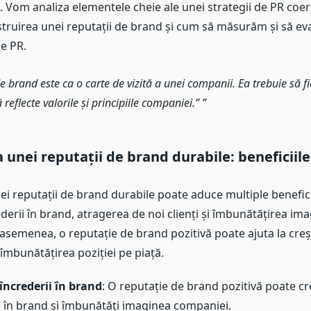
 Vom analiza elementele cheie ale unei strategii de PR coere
truirea unei reputații de brand și cum să măsurăm și să e
de PR.
e brand este ca o carte de vizită a unei companii. Ea trebuie să fi
 reflecte valorile și principiile companiei.”
 unei reputații de brand durabile: beneficiile
i reputații de brand durabile poate aduce multiple beneficii
derii în brand, atragerea de noi clienți și îmbunătățirea ima
asemenea, o reputație de brand pozitivă poate ajuta la cre
a îmbunătățirea poziției pe piață.
încrederii în brand
: O reputație de brand pozitivă poate cr
 în brand și îmbunătăți imaginea companiei.