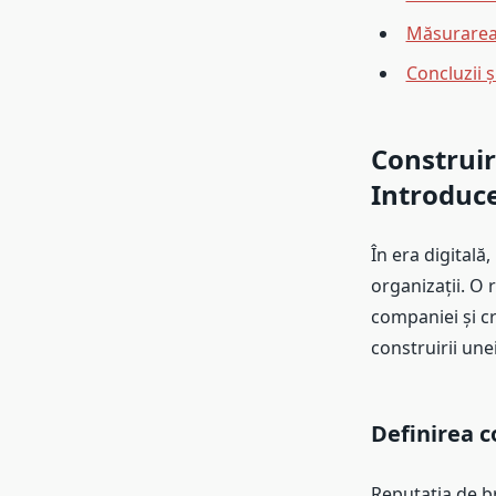
Măsurarea 
Concluzii 
Construir
Introduc
În era digitală
organizații. O 
companiei și c
construirii une
Definirea c
Reputația de b